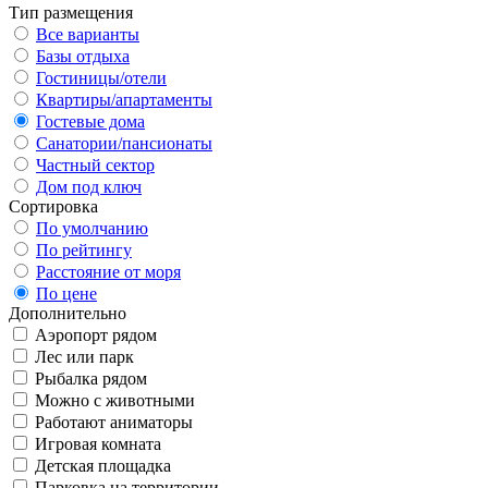
Тип размещения
Все варианты
Базы отдыха
Гостиницы/отели
Квартиры/апартаменты
Гостевые дома
Санатории/пансионаты
Частный сектор
Дом под ключ
Сортировка
По умолчанию
По рейтингу
Расстояние от моря
По цене
Дополнительно
Аэропорт рядом
Лес или парк
Рыбалка рядом
Можно с животными
Работают аниматоры
Игровая комната
Детская площадка
Парковка на территории