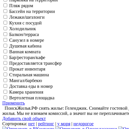
Пляж рядом
Бассейн на территории
Лежаки/шезлонги
Кухня с посудой
Холодильник
Балкон/терраса
Санузел в номере
Душевая кабина
Ванная комната
Бар/ресторан/кафе
Предоставляется трансфер
Прокат инвентаря
Стиральная машина
Мангал/барбекю
Доставка еды в номер
Камера хранения
Вертолетная площадка
Применить
ПоискЖилья.РФ снять жилье: Геленджик. Снимайте гостевой д
жилья. Мы не взимаем комиссий, а значит вы не переплачивает
Добавить свой объект
Сортировка:
нет
|
рейтинг
|
у моря
|
недорогое