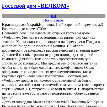
Гостевой дом «ВЕЛКОМ»
0.0
Нет отзывов
Краснодарский край,
Криница, 1-ый Заречный переулок, д.3
Расстояние до моря: ≈700м
Позвольте себе незабываемый отдых в гостевом доме
«Welcome». Уютная и гостеприимная вилла, окруженная
зеленью Кавказских гор, находится на берегу реки Пшада в
живописной долине поселка Криница. В шаговой
доступности от комплекса вас ждет чистый галечный пляж.
Для детей мы обустроили игровую площадку с игровой
комнатой, для любителей спорта - профессиональную
спортивную площадку. Мы предлагаем 3-разовое питание,
чтобы ваш отдых был максимально комфортным. Отель
обслуживает как одиночных путешественников, так и
крупные организованные коллективы. Гостевой дом
«Welcome» предлагает номера с современной мебелью,
ванной комнатой, сплит-системой, плазменным телевизором с
спутниковым ТВ, террасой и холодильником. В апартаментах
на первом этаже гости смогут пользоваться оборудованной
кухней.
Детская площадка
Мангал
Игровая
Wi-Fi
Парковка
Бар
Кухня
Рыбалка
Бассейн
Балкон/терраса
Пляж
Посуточно
Аренда от 1