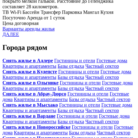
покрыто мелкой галькой. Расстояние до Геленджика
составляет 28 километров.
ТВ
Wi-Fi
Бассейн
Трансфер
Парковка
Мангал
Кухня
Посуточно
Аренда от 1 суток
Цена договорная
Варианты аренды жилья
ДАЛЕЕ
Города рядом
Снять жилье в Адлере
Гостиницы и отели
Гостевые дома
Квартиры и апартаменты
Базы отдыха
Частный сектор
Снять жилье в Кудепсте
Гостиницы и отели
Гостевые дома
Квартиры и апартаменты
Базы отдыха
Частный сектор
Снять жилье в Ольгинке
Гостиницы и отели
Гостевые дома
Квартиры и апартаменты
Базы отдыха
Частный сектор
Снять жилье в Абрау-Дюрсо
Гостиницы и отели
Гостевые
дома
Квартиры и апартаменты
Базы отдыха
Частный сектор
Снять жилье в Мысхако
Гостиницы и отели
Гостевые дома
Квартиры и апартаменты
Базы отдыха
Частный сектор
Снять жилье в Вардане
Гостиницы и отели
Гостевые дома
Квартиры и апартаменты
Базы отдыха
Частный сектор
Снять жилье в Новороссийске
Гостиницы и отели
Гостевые
дома
Квартиры и апартаменты
Базы отдыха
Частный сектор