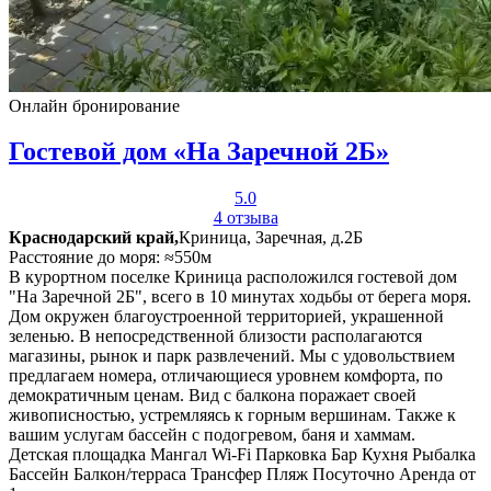
Онлайн бронирование
Гостевой дом «На Заречной 2Б»
5.0
4 отзыва
Краснодарский край,
Криница, Заречная, д.2Б
Расстояние до моря: ≈550м
В курортном поселке Криница расположился гостевой дом
"На Заречной 2Б", всего в 10 минутах ходьбы от берега моря.
Дом окружен благоустроенной территорией, украшенной
зеленью. В непосредственной близости располагаются
магазины, рынок и парк развлечений. Мы с удовольствием
предлагаем номера, отличающиеся уровнем комфорта, по
демократичным ценам. Вид с балкона поражает своей
живописностью, устремляясь к горным вершинам. Также к
вашим услугам бассейн с подогревом, баня и хаммам.
Детская площадка
Мангал
Wi-Fi
Парковка
Бар
Кухня
Рыбалка
Бассейн
Балкон/терраса
Трансфер
Пляж
Посуточно
Аренда от