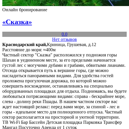
Онлайн бронирование
«Сказка»
0.0
Нет отзывов
Краснодарский край,
Криница, Грушевая, д.12
Расстояние до моря: ≈400м
Частный сектор "Сказка" расположился у подножия горы
Шахан в уединенном месте, за его пределами начинается
густой лес с могучими дубами и грабами, обвитыми лианами.
Отсюда открывается путь к вершине горы, где можно
насладиться панорамными видами. Для удобства гостей
проложена прогулочная дорожка, по которой можно
совершить восхождение, останавливаясь на специально
оборудованных площадках для отдыха. Поднимаясь, вы будете
любоваться потрясающими видами: справа - бескрайнее море,
слева - долину реки Пшады. В нашем частном секторе вас
ждет настоящий релакс: перед вами море, за спиной - лес и
горы - идеальное место для полноценного отпуска. Частный
сектор располагается на просторной и уютной территории.
ТВ
Wi-Fi
Бар
Бассейн
Детская площадка
Парковка
Трансфер
Мангал
Посуточно
Аренда от 1 суток