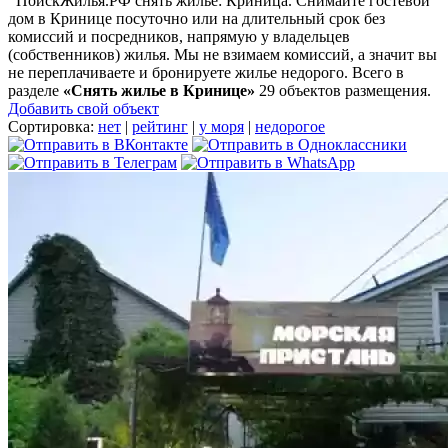
ПоискЖилья.РФ снять жилье: Криница. Снимайте гостевой
дом в Кринице посуточно или на длительный срок без
комиссий и посредников, напрямую у владельцев
(собственников) жилья. Мы не взимаем комиссий, а значит вы
не переплачиваете и бронируете жилье недорого. Всего в
разделе
«Снять жилье в Кринице»
29 объектов размещения
.
Добавить свой объект
Сортировка:
нет
|
рейтинг
|
у моря
|
недорогое