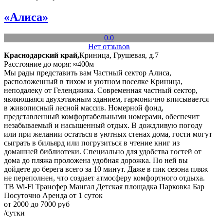
«Алиса»
0.0
Нет отзывов
Краснодарский край,
Криница, Грушевая, д.7
Расстояние до моря: ≈400м
Мы рады представить вам Частный сектор Алиса,
расположенный в тихом и уютном поселке Криница,
неподалеку от Геленджика. Современная частный сектор,
являющаяся двухэтажным зданием, гармонично вписывается
в живописный лесной массив. Номерной фонд,
представленный комфортабельными номерами, обеспечит
незабываемый и насыщенный отдых. В дождливую погоду
или при желании остаться в уютных стенах дома, гости могут
сыграть в бильярд или погрузиться в чтение книг из
домашней библиотеки. Специально для удобства гостей от
дома до пляжа проложена удобная дорожка. По ней вы
дойдете до берега всего за 10 минут. Даже в пик сезона пляж
не переполнен, что создает атмосферу комфортного отдыха.
ТВ
Wi-Fi
Трансфер
Мангал
Детская площадка
Парковка
Бар
Посуточно
Аренда от 1 суток
от 2000 до 7000 руб
/сутки