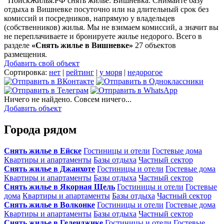
ПоискЖилья.РФ снять жилье: Вишневка. Снимайте базу
отдыха в Вишневке посуточно или на длительный срок без
комиссий и посредников, напрямую у владельцев
(собственников) жилья. Мы не взимаем комиссий, а значит вы
не переплачиваете и бронируете жилье недорого. Всего в
разделе
«Снять жилье в Вишневке»
27 объектов
размещения
.
Добавить свой объект
Сортировка:
нет
|
рейтинг
|
у моря
|
недорогое
Ничего не найдено. Совсем ничего...
Добавить объект
Города рядом
Снять жилье в Ейске
Гостиницы и отели
Гостевые дома
Квартиры и апартаменты
Базы отдыха
Частный сектор
Снять жилье в Джанхоте
Гостиницы и отели
Гостевые дома
Квартиры и апартаменты
Базы отдыха
Частный сектор
Снять жилье в Якорная Щель
Гостиницы и отели
Гостевые
дома
Квартиры и апартаменты
Базы отдыха
Частный сектор
Снять жилье в Волконке
Гостиницы и отели
Гостевые дома
Квартиры и апартаменты
Базы отдыха
Частный сектор
Снять жилье в Геленджике
Гостиницы и отели
Гостевые