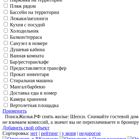
Пляж рядом
Бассейн на территории
Лежаки/шезлонги
Кухня с посудой
Холодильник
Балкон/терраса
Санузел в номере
Душевая кабина
Ванная комната
Бар/ресторан/кафе
Предоставляется трансфер
Прокат инвентаря
Стиральная машина
Мангал/барбекю
Доставка еды в номер
Камера хранения
Вертолетная площадка
Применить
ПоискЖилья.РФ снять жилье: Шепси. Снимайте гостевой дом в
не взимаем комиссий, а значит вы не переплачиваете и брониру
Добавить свой объект
Сортировка:
нет
|
рейтинг
|
у моря
|
недорогое