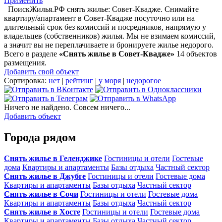
Применить
ПоискЖилья.РФ снять жилье: Совет-Квадже. Снимайте
квартиру/апартамент в Совет-Квадже посуточно или на
длительный срок без комиссий и посредников, напрямую у
владельцев (собственников) жилья. Мы не взимаем комиссий,
а значит вы не переплачиваете и бронируете жилье недорого.
Всего в разделе
«Снять жилье в Совет-Квадже»
14 объектов
размещения
.
Добавить свой объект
Сортировка:
нет
|
рейтинг
|
у моря
|
недорогое
Ничего не найдено. Совсем ничего...
Добавить объект
Города рядом
Снять жилье в Геленджике
Гостиницы и отели
Гостевые
дома
Квартиры и апартаменты
Базы отдыха
Частный сектор
Снять жилье в Джубге
Гостиницы и отели
Гостевые дома
Квартиры и апартаменты
Базы отдыха
Частный сектор
Снять жилье в Сочи
Гостиницы и отели
Гостевые дома
Квартиры и апартаменты
Базы отдыха
Частный сектор
Снять жилье в Хосте
Гостиницы и отели
Гостевые дома
Квартиры и апартаменты
Базы отдыха
Частный сектор