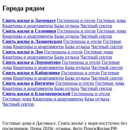
Города рядом
Снять жилье в Дагомысе
Гостиницы и отели
Гостевые дома
Квартиры и апартаменты
Базы отдыха
Частный сектор
Снять жилье в Солоники
Гостиницы и отели
Гостевые дома
Квартиры и апартаменты
Базы отдыха
Частный сектор
Снять жилье в Лазаревском
Гостиницы и отели
Гостевые
дома
Квартиры и апартаменты
Базы отдыха
Частный сектор
Снять жилье в Лоо
Гостиницы и отели
Гостевые дома
Квартиры и апартаменты
Базы отдыха
Частный сектор
Снять жилье в Лермонтово
Гостиницы и отели
Гостевые
дома
Квартиры и апартаменты
Базы отдыха
Частный сектор
Снять жилье в Кабардинке
Гостиницы и отели
Гостевые
дома
Квартиры и апартаменты
Базы отдыха
Частный сектор
Снять жилье в Витязево
Гостиницы и отели
Гостевые дома
Квартиры и апартаменты
Базы отдыха
Частный сектор
Снять жилье в Благовещенской
Гостиницы и отели
Гостевые дома
Квартиры и апартаменты
Базы отдыха
Частный сектор
Гостевые дома в Дагомысе. Снять жилье у моря посуточно без
посредников. Цены 2026г, отзывы, фото ПоискЖилья.РФ