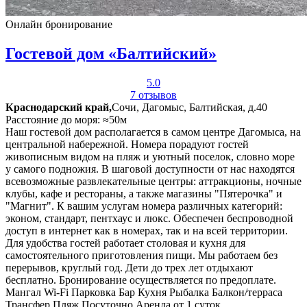
Онлайн бронирование
Гостевой дом «Балтийский»
5.0
7 отзывов
Краснодарский край,
Сочи, Дагомыс, Балтийская, д.40
Расстояние до моря: ≈50м
Наш гостевой дом располагается в самом центре Дагомыса, на
центральной набережной. Номера порадуют гостей
живописным видом на пляж и уютный поселок, словно море
у самого подножия. В шаговой доступности от нас находятся
всевозможные развлекательные центры: аттракционы, ночные
клубы, кафе и рестораны, а также магазины "Пятерочка" и
"Магнит". К вашим услугам номера различных категорий:
эконом, стандарт, пентхаус и люкс. Обеспечен беспроводной
доступ в интернет как в номерах, так и на всей территории.
Для удобства гостей работает столовая и кухня для
самостоятельного приготовления пищи. Мы работаем без
перерывов, круглый год. Дети до трех лет отдыхают
бесплатно. Бронирование осуществляется по предоплате.
Мангал
Wi-Fi
Парковка
Бар
Кухня
Рыбалка
Балкон/терраса
Трансфер
Пляж
Посуточно
Аренда от 1 суток