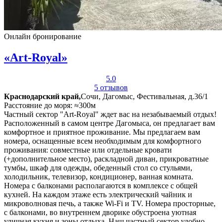
Онлайн бронирование
«Art-Royal»
5.0
5 отзывов
Краснодарский край,
Сочи, Дагомыс, Фестивальная, д.36/1
Расстояние до моря: ≈300м
Частный сектор "Art-Royal" ждет вас на незабываемый отдых!
Расположенный в самом центре Дагомыса, он предлагает вам
комфортное и приятное проживание. Мы предлагаем вам
номера, оснащенные всем необходимым для комфортного
проживания: совместные или отдельные кровати
(+дополнительное место), раскладной диван, прикроватные
тумбы, шкаф для одежды, обеденный стол со стульями,
холодильник, телевизор, кондиционер, ванная комната.
Номера с балконами располагаются в комплексе с общей
кухней. На каждом этаже есть электрический чайник и
микроволновая печь, а также Wi-Fi и TV. Номера просторные,
с балконами, во внутреннем дворике обустроена уютная
уличная кухня и зоны отдыха. Наш частный сектор удобно