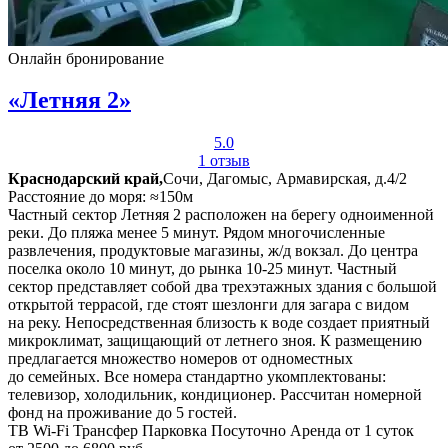
Онлайн бронирование
«Летняя 2»
5.0
1 отзыв
Краснодарский край,
Сочи, Дагомыс, Армавирская, д.4/2
Расстояние до моря: ≈150м
Частный сектор Летняя 2 расположен на берегу одноименной
реки. До пляжа менее 5 минут. Рядом многочисленные
развлечения, продуктовые магазины, ж/д вокзал. До центра
поселка около 10 минут, до рынка 10-25 минут. Частный
сектор представляет собой два трехэтажных здания с большой
открытой террасой, где стоят шезлонги для загара с видом
на реку. Непосредственная близость к воде создает приятный
микроклимат, защищающий от летнего зноя. К размещению
предлагается множество номеров от одноместных
до семейных. Все номера стандартно укомплектованы:
телевизор, холодильник, кондиционер. Рассчитан номерной
фонд на проживание до 5 гостей.
ТВ
Wi-Fi
Трансфер
Парковка
Посуточно
Аренда от 1 суток