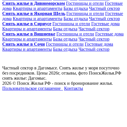
Снять жилье в Дивноморском
Гостиницы и отели
Гостевые
дома
Квартиры и апартаменты
Базы отдыха
Частный сектор
Снять жилье в Якорная Щель
Гостиницы и отели
Гостевые
дома
Квартиры и апартаменты
Базы отдыха
Частный сектор
Снять жилье в Сириусе
Гостиницы и отели
Гостевые дома
Квартиры и апартаменты
Базы отдыха
Частный сектор
Снять жилье в Вишневке
Гостиницы и отели
Гостевые дома
Квартиры и апартаменты
Базы отдыха
Частный сектор
Снять жилье в Сочи
Гостиницы и отели
Гостевые дома
Квартиры и апартаменты
Базы отдыха
Частный сектор
Частный сектор в Дагомысе. Снять жилье у моря посуточно
без посредников. Цены 2026г, отзывы, фото ПоискЖилья.РФ
снять жилье: Дагомыс.
2026 © Поиск Жилья РФ - поиск и бронирование жилья.
Пользовательское соглашение
Контакты