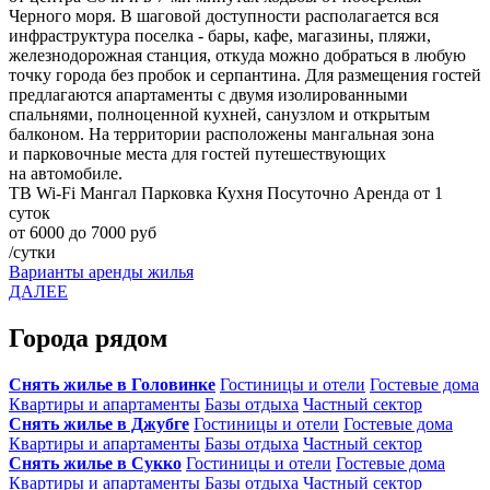
Черного моря. В шаговой доступности располагается вся
инфраструктура поселка - бары, кафе, магазины, пляжи,
железнодорожная станция, откуда можно добраться в любую
точку города без пробок и серпантина. Для размещения гостей
предлагаются апартаменты с двумя изолированными
спальнями, полноценной кухней, санузлом и открытым
балконом. На территории расположены мангальная зона
и парковочные места для гостей путешествующих
на автомобиле.
ТВ
Wi-Fi
Мангал
Парковка
Кухня
Посуточно
Аренда от 1
суток
от 6000 до 7000 руб
/сутки
Варианты аренды жилья
ДАЛЕЕ
Города рядом
Снять жилье в Головинке
Гостиницы и отели
Гостевые дома
Квартиры и апартаменты
Базы отдыха
Частный сектор
Снять жилье в Джубге
Гостиницы и отели
Гостевые дома
Квартиры и апартаменты
Базы отдыха
Частный сектор
Снять жилье в Сукко
Гостиницы и отели
Гостевые дома
Квартиры и апартаменты
Базы отдыха
Частный сектор