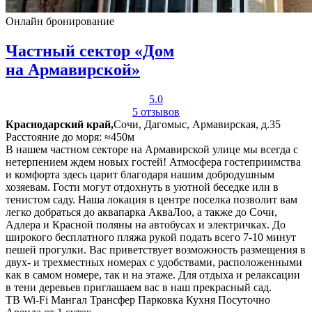
Онлайн бронирование
Частный сектор «Дом
на Армавирской»
5.0
5 отзывов
Краснодарский край,
Сочи, Дагомыс, Армавирская, д.35
Расстояние до моря: ≈450м
В нашем частном секторе на Армавирской улице мы всегда с
нетерпением ждем новых гостей! Атмосфера гостеприимства
и комфорта здесь царит благодаря нашим добродушным
хозяевам. Гости могут отдохнуть в уютной беседке или в
тенистом саду. Наша локация в центре поселка позволит вам
легко добраться до аквапарка АкваЛоо, а также до Сочи,
Адлера и Красной поляны на автобусах и электричках. До
широкого бесплатного пляжа рукой подать всего 7-10 минут
пешей прогулки. Вас приветствует возможность размещения в
двух- и трехместных номерах с удобствами, расположенными
как в самом номере, так и на этаже. Для отдыха и релаксации
в тени деревьев приглашаем вас в наш прекрасный сад.
ТВ
Wi-Fi
Мангал
Трансфер
Парковка
Кухня
Посуточно