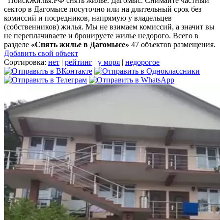
ПоискЖилья.РФ снять жилье: Дагомыс. Снимайте частный
сектор в Дагомысе посуточно или на длительный срок без
комиссий и посредников, напрямую у владельцев
(собственников) жилья. Мы не взимаем комиссий, а значит вы
не переплачиваете и бронируете жилье недорого. Всего в
разделе
«Снять жилье в Дагомысе»
47 объектов размещения
.
Добавить свой объект
Сортировка:
нет
|
рейтинг
|
у моря
|
недорогое