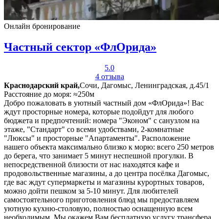
Онлайн бронирование
Частный сектор «ФлОрида»
5.0
4 отзыва
Краснодарский край,
Сочи, Дагомыс, Ленинградская, д.45/1
Расстояние до моря: ≈250м
Добро пожаловать в уютный частный дом «ФлОрида»! Вас
ждут просторные номера, которые подойдут для любого
бюджета и предпочтений: номера "Эконом" с санузлом на
этаже, "Стандарт" со всеми удобствами, 2-комнатные
"Люксы" и просторные "Апартаменты". Расположение
нашего объекта максимально близко к морю: всего 250 метров
до берега, что занимает 5 минут неспешной прогулки. В
непосредственной близости от нас находятся кафе и
продовольственные магазины, а до центра посёлка Дагомыс,
где вас ждут супермаркеты и магазины курортных товаров,
можно дойти пешком за 5-10 минут. Для любителей
самостоятельного приготовления блюд мы предоставляем
уютную кухню-столовую, полностью оснащенную всем
необходимым. Мы окажем Вам бесплатную услугу трансфера