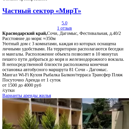
Частный сектор «МирТ»
5.0
1 отзыв
Краснодарский край,
Сочи, Дагомыс, Фестивальная, д.40/2
Расстояние до моря: ≈350м
Уютный дом с 3 комнатами, каждая из которых оснащена
личными удобствами. На территории располагаются беседки
и мангалы. Расположение объекта позволяет в 10 минутах
пешего пути добраться до моря и железнодорожного вокзала.
В непосредственной близости расположена конечная
остановка автобусного маршрута 81 Сочи - Дагомыс.
Мангал
Wi-Fi
Кухня
Рыбалка
Балкон/терраса
Трансфер
Пляж
Посуточно
Аренда от 1 суток
от 1500 до 4000 руб
/сутки
Варианты аренды жилья