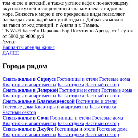
том числе и детский, а также уютное кафе с по-настоящему
вкусной кухней и современный спа комплекс с видом на
море. Близость к морю и его прекрасные виды позволяют
наслаждаться каждой минутой отдыха. Добраться можно
на такси от ж/д станций. г. Анапа и г. Тамань.
ТВ
Wi-Fi
Бассейн
Парковка
Бар
Посуточно
Аренда от 1 суток
от 5800 до 9800 руб
/сутки
Варианты аренды жилья
ДАЛЕЕ
Города рядом
Снять жилье в Сириусе
Гостиницы и отели
Гостевые дома
Квартиры и апартаменты
Базы отдыха
Частный сектор
Снять жилье в Дедеркой
Гостиницы и отели
Гостевые дома
Квартиры и апартаменты
Базы отдыха
Частный сектор
Снять жилье в Благовещенской
Гостиницы и отели
Гостевые дома
Квартиры и апартаменты
Базы отдыха
Частный сектор
Снять жилье в Сочи
Гостиницы и отели
Гостевые дома
Квартиры и апартаменты
Базы отдыха
Частный сектор
Снять жилье в Джубге
Гостиницы и отели
Гостевые дома
Квартиры и апартаменты
Базы отдыха
Частный сектор