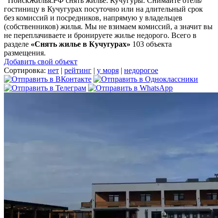
ПоискЖилья.РФ снять жилье: Кучугуры. Снимайте отель/
гостиницу в Кучугурах посуточно или на длительный срок
без комиссий и посредников, напрямую у владельцев
(собственников) жилья. Мы не взимаем комиссий, а значит вы
не переплачиваете и бронируете жилье недорого. Всего в
разделе
«Снять жилье в Кучугурах»
103 объекта
размещения
.
Добавить свой объект
Сортировка:
нет
|
рейтинг
|
у моря
|
недорогое