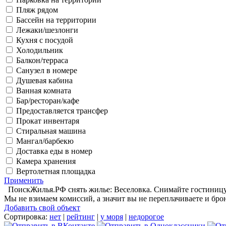
Пляж рядом
Бассейн на территории
Лежаки/шезлонги
Кухня с посудой
Холодильник
Балкон/терраса
Санузел в номере
Душевая кабина
Ванная комната
Бар/ресторан/кафе
Предоставляется трансфер
Прокат инвентаря
Стиральная машина
Мангал/барбекю
Доставка еды в номер
Камера хранения
Вертолетная площадка
Применить
ПоискЖилья.РФ снять жилье: Веселовка. Снимайте гостиницу в
Мы не взимаем комиссий, а значит вы не переплачиваете и бро
Добавить свой объект
Сортировка:
нет
|
рейтинг
|
у моря
|
недорогое