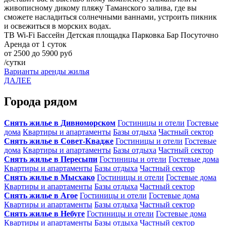
живописному дикому пляжу Таманского залива, где вы
сможете насладиться солнечными ваннами, устроить пикник
и освежиться в морских водах.
ТВ
Wi-Fi
Бассейн
Детская площадка
Парковка
Бар
Посуточно
Аренда от 1 суток
от 2500 до 5900 руб
/сутки
Варианты аренды жилья
ДАЛЕЕ
Города рядом
Снять жилье в Дивноморском
Гостиницы и отели
Гостевые
дома
Квартиры и апартаменты
Базы отдыха
Частный сектор
Снять жилье в Совет-Квадже
Гостиницы и отели
Гостевые
дома
Квартиры и апартаменты
Базы отдыха
Частный сектор
Снять жилье в Пересыпи
Гостиницы и отели
Гостевые дома
Квартиры и апартаменты
Базы отдыха
Частный сектор
Снять жилье в Мысхако
Гостиницы и отели
Гостевые дома
Квартиры и апартаменты
Базы отдыха
Частный сектор
Снять жилье в Агое
Гостиницы и отели
Гостевые дома
Квартиры и апартаменты
Базы отдыха
Частный сектор
Снять жилье в Небуге
Гостиницы и отели
Гостевые дома
Квартиры и апартаменты
Базы отдыха
Частный сектор