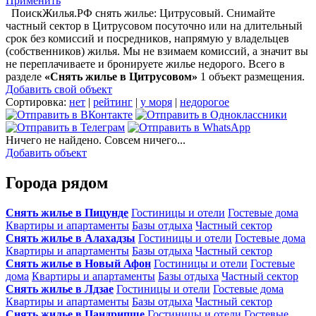
Применить
ПоискЖилья.РФ снять жилье: Цитрусовый. Снимайте
частный сектор в Цитрусовом посуточно или на длительный
срок без комиссий и посредников, напрямую у владельцев
(собственников) жилья. Мы не взимаем комиссий, а значит вы
не переплачиваете и бронируете жилье недорого. Всего в
разделе
«Снять жилье в Цитрусовом»
1 объект размещения
.
Добавить свой объект
Сортировка:
нет
|
рейтинг
|
у моря
|
недорогое
Ничего не найдено. Совсем ничего...
Добавить объект
Города рядом
Снять жилье в Пицунде
Гостиницы и отели
Гостевые дома
Квартиры и апартаменты
Базы отдыха
Частный сектор
Снять жилье в Алахадзы
Гостиницы и отели
Гостевые дома
Квартиры и апартаменты
Базы отдыха
Частный сектор
Снять жилье в Новый Афон
Гостиницы и отели
Гостевые
дома
Квартиры и апартаменты
Базы отдыха
Частный сектор
Снять жилье в Лдзае
Гостиницы и отели
Гостевые дома
Квартиры и апартаменты
Базы отдыха
Частный сектор
Снять жилье в Цандрипше
Гостиницы и отели
Гостевые