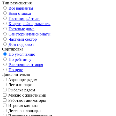
Тип размещения
Все варианты
Базы отдыха
Гостиницы/отели
Квартиры/апартаменты
Гостевые дома
Санатории/пансионаты
Частный сектор
Дом под ключ
Сортировка
По умолчанию
По рейтингу
Расстояние от моря
По цене
Дополнительно
Аэропорт рядом
Лес или парк
Рыбалка рядом
Можно с животными
Работают аниматоры
Игровая комната
Детская площадка
Парковка на территории