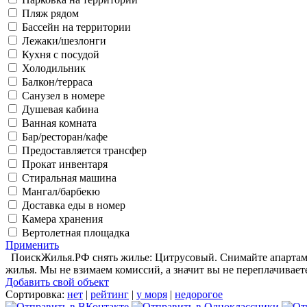
Пляж рядом
Бассейн на территории
Лежаки/шезлонги
Кухня с посудой
Холодильник
Балкон/терраса
Санузел в номере
Душевая кабина
Ванная комната
Бар/ресторан/кафе
Предоставляется трансфер
Прокат инвентаря
Стиральная машина
Мангал/барбекю
Доставка еды в номер
Камера хранения
Вертолетная площадка
Применить
ПоискЖилья.РФ снять жилье: Цитрусовый. Снимайте апартамен
жилья. Мы не взимаем комиссий, а значит вы не переплачивает
Добавить свой объект
Сортировка:
нет
|
рейтинг
|
у моря
|
недорогое