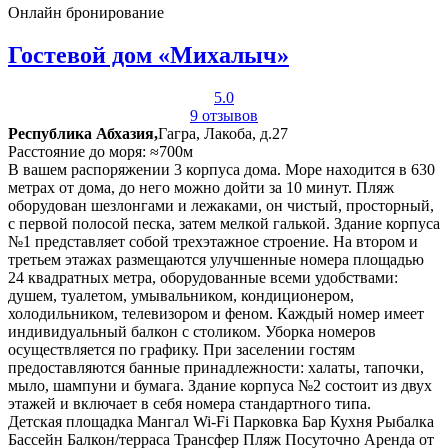
Онлайн бронирование
Гостевой дом «Михалыч»
5.0
9 отзывов
Республика Абхазия,
Гагра, Лакоба, д.27
Расстояние до моря: ≈700м
В вашем распоряжении 3 корпуса дома. Море находится в 630
метрах от дома, до него можно дойти за 10 минут. Пляж
оборудован шезлонгами и лежаками, он чистый, просторный,
с первой полосой песка, затем мелкой галькой. Здание корпуса
№1 представляет собой трехэтажное строение. На втором и
третьем этажах размещаются улучшенные номера площадью
24 квадратных метра, оборудованные всеми удобствами:
душем, туалетом, умывальником, кондиционером,
холодильником, телевизором и феном. Каждый номер имеет
индивидуальный балкон с столиком. Уборка номеров
осуществляется по графику. При заселении гостям
предоставляются банные принадлежности: халаты, тапочки,
мыло, шампуни и бумага. Здание корпуса №2 состоит из двух
этажей и включает в себя номера стандартного типа.
Детская площадка
Мангал
Wi-Fi
Парковка
Бар
Кухня
Рыбалка
Бассейн
Балкон/терраса
Трансфер
Пляж
Посуточно
Аренда от