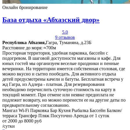
Онлайн бронирование
База отдыха «Абхазский двор»
5.0
9 отзывов
Республика Абхазия,
Гагра, Туманяна, д.23Б
Расстояние до моря: ≈700м
Просторная территория, удобная парковка, бассейн с
подогревом. В шаговой доступности магазины и кафе. Для
юных гостей мы организуем веселые праздники и пенные
вечеринки. На территории имеется собственная столовая, где
можно вкусно и сытно пообедать. Для активного отдыха
детей предусмотрены качели и батуты. Бесплатная встреча у
жд Гагра, из Адлера - платная. Для резервирования
необходимо перечислить суточную стоимость на карту в
текущий момент. При отмене или неявке предоплата не
подлежит возврату, но можно перенести ее на другие даты по
предварительному согласованию.
Мангал
Wi-Fi
Парковка
Бар
Кухня
Рыбалка
Бассейн
Балкон/
терраса
Трансфер
Пляж
Посуточно
Аренда от 1 суток
от 2000 до 8000 руб
/сутки