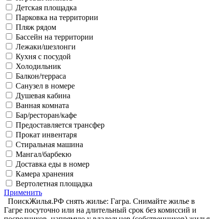
Детская площадка
Парковка на территории
Пляж рядом
Бассейн на территории
Лежаки/шезлонги
Кухня с посудой
Холодильник
Балкон/терраса
Санузел в номере
Душевая кабина
Ванная комната
Бар/ресторан/кафе
Предоставляется трансфер
Прокат инвентаря
Стиральная машина
Мангал/барбекю
Доставка еды в номер
Камера хранения
Вертолетная площадка
Применить
ПоискЖилья.РФ снять жилье: Гагра. Снимайте жилье в
Гагре посуточно или на длительный срок без комиссий и
посредников, напрямую у владельцев (собственников) жилья.