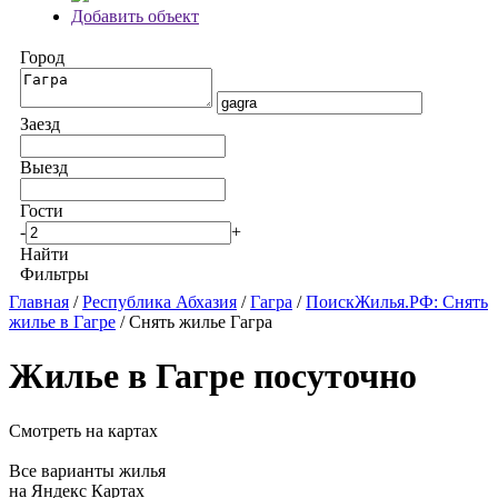
Добавить объект
Город
Заезд
Выезд
Гости
-
+
Найти
Фильтры
Главная
/
Республика Абхазия
/
Гагра
/
ПоискЖилья.РФ: Снять
жилье в Гагре
/ Снять жилье Гагра
Жилье в Гагре посуточно
Смотреть на картах
Все варианты жилья
на Яндекс Картах