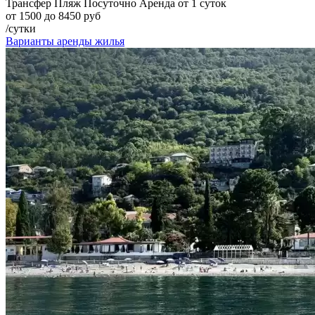
Трансфер
Пляж
Посуточно
Аренда от 1 суток
от 1500 до 8450 руб
/сутки
Варианты аренды жилья