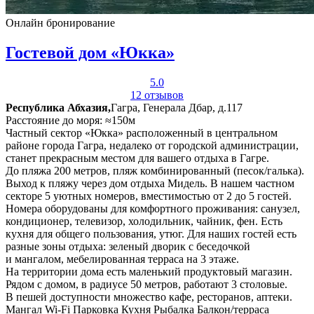
Онлайн бронирование
Гостевой дом «Юкка»
5.0
12 отзывов
Республика Абхазия,
Гагра, Генерала Дбар, д.117
Расстояние до моря: ≈150м
Частный сектор «Юкка» расположенный в центральном
районе города Гагра, недалеко от городской администрации,
станет прекрасным местом для вашего отдыха в Гагре.
До пляжа 200 метров, пляж комбинированный (песок/галька).
Выход к пляжу через дом отдыха Мидель. В нашем частном
секторе 5 уютных номеров, вместимостью от 2 до 5 гостей.
Номера оборудованы для комфортного проживания: санузел,
кондиционер, телевизор, холодильник, чайник, фен. Есть
кухня для общего пользования, утюг. Для наших гостей есть
разные зоны отдыха: зеленый дворик с беседочкой
и мангалом, мебелированная терраса на 3 этаже.
На территории дома есть маленький продуктовый магазин.
Рядом с домом, в радиусе 50 метров, работают 3 столовые.
В пешей доступности множество кафе, ресторанов, аптеки.
Мангал
Wi-Fi
Парковка
Кухня
Рыбалка
Балкон/терраса