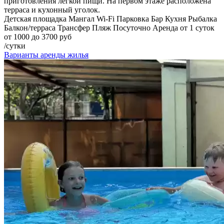
приготовления легкой пищи. На первом этаже расположена
терраса и кухонный уголок.
Детская площадка
Мангал
Wi-Fi
Парковка
Бар
Кухня
Рыбалка
Балкон/терраса
Трансфер
Пляж
Посуточно
Аренда от 1 суток
от 1000 до 3700 руб
/сутки
Варианты аренды жилья