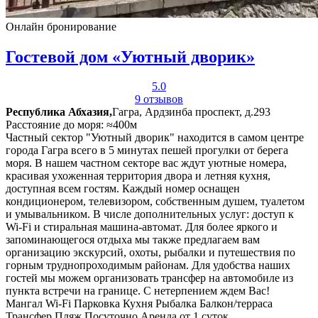
Онлайн бронирование
Гостевой дом «Уютный дворик»
5.0
9 отзывов
Республика Абхазия,
Гагра, Ардзинба проспект, д.293
Расстояние до моря: ≈400м
Частный сектор "Уютный дворик" находится в самом центре
города Гагра всего в 5 минутах пешей прогулки от берега
моря. В нашем частном секторе вас ждут уютные номера,
красивая ухоженная территория двора и летняя кухня,
доступная всем гостям. Каждый номер оснащен
кондиционером, телевизором, собственным душем, туалетом
и умывальником. В числе дополнительных услуг: доступ к
Wi-Fi и стиральная машина-автомат. Для более яркого и
запоминающегося отдыха мы также предлагаем вам
организацию экскурсий, охоты, рыбалки и путешествия по
горным труднопроходимым районам. Для удобства наших
гостей мы можем организовать трансфер на автомобиле из
пункта встречи на границе. С нетерпением ждем Вас!
Мангал
Wi-Fi
Парковка
Кухня
Рыбалка
Балкон/терраса
Трансфер
Пляж
Посуточно
Аренда от 1 суток