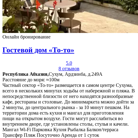
Онлайн бронирование
Гостевой дом «То-то»
5.0
8 отзывов
Республика Абхазия,
Сухум, Ардзинба, д.249А
Расстояние до моря: ≈100м
Частный сектор «То-то» размещается в самом центре Сухума,
всего в нескольких минутах ходьбы от набережной и пляжа. В
непосредственной близости от него находятся разнообразные
кафе, рестораны и столовые. До минимаркета можно дойти за
2 минуты, до центрального рынка - за 10 минут пешком. На
территории дома есть кухня и мангал для приготовления
пищи на открытом воздухе. Гости могут расслабиться во
внутреннем дворе, где установлены столы, стулья и качели.
Мангал
Wi-Fi
Парковка
Кухня
Рыбалка
Балкон/терраса
Трансфер
Пляж
Посуточно
Аренда от 1 суток