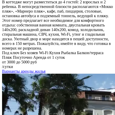
В коттедже могут разместиться до 4 гостей: 2 взрослых и 2
ребенка. В непосредственной близости располагаются «Мокко
пляж», «Марнеро пляж», кафе, паб, пиццерия, столовые,
остановка автобуса и подземный тоннель, ведущий к пляжу.
Этот номер предлагает все необходимое для комфортного
отдыха: собственная ванная комната, двуспальная кровать
140х200, раскладной диван 140х200, комод, холодильник,
стиральная машина, СВЧ, кухня, Wi-Fi, утюг и гладильная
доска. Уютный двор и море находятся в пешей доступности,
всего в 150 метрах. Пожалуйста, имейте в виду, что готовка в
номерах не разрешена.
Под ключ
Без хозяев
Wi-Fi
Кухня
Рыбалка
Балкон/терраса
Пляж
Посуточно
Аренда от 1 суток
от 3000 до 5000 руб
/сутки
Варианты аренды жилья