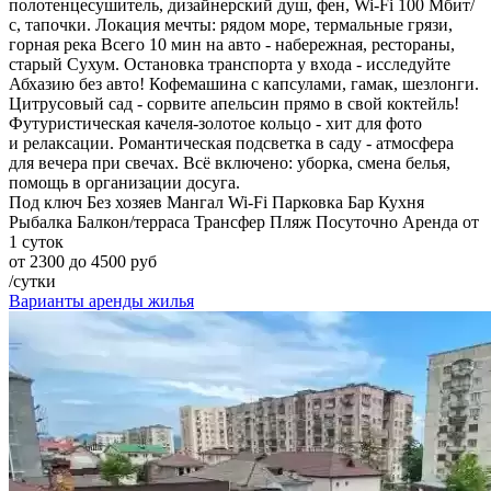
полотенцесушитель, дизайнерский душ, фен, Wi-Fi 100 Мбит/
с, тапочки. Локация мечты: рядом море, термальные грязи,
горная река Всего 10 мин на авто - набережная, рестораны,
старый Сухум. Остановка транспорта у входа - исследуйте
Абхазию без авто! Кофемашина с капсулами, гамак, шезлонги.
Цитрусовый сад - сорвите апельсин прямо в свой коктейль!
Футуристическая качеля-золотое кольцо - хит для фото
и релаксации. Романтическая подсветка в саду - атмосфера
для вечера при свечах. Всё включено: уборка, смена белья,
помощь в организации досуга.
Под ключ
Без хозяев
Мангал
Wi-Fi
Парковка
Бар
Кухня
Рыбалка
Балкон/терраса
Трансфер
Пляж
Посуточно
Аренда от
1 суток
от 2300 до 4500 руб
/сутки
Варианты аренды жилья