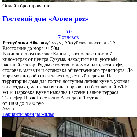
Онлайн бронирование
Гостевой дом «Аллея роз»
5.0
7 отзывов
Республика Абхазия,
Сухум, Абжуйское шоссе, д.21А
Расстояние до моря: ≈150м
В живописном поселке Каштак, расположенном в 7
километрах от центра Сухума, находится наш уютный
частный сектор. Рядом с гостевым домом находятся кафе,
столовая, магазин и остановка общественного транспорта. До
моря можно добраться через подземный переход. На
территории дома для гостей доступны летняя кухня, уютная
зона отдыха, мангальная зона, парковка и бесплатный Wi-Fi.
Wi-Fi
Парковка
Кухня
Рыбалка
Бассейн
Балкон/терраса
Трансфер
Пляж
Посуточно
Аренда от 1 суток
от 1800 до 4500 руб
/сутки
Варианты аренды жилья