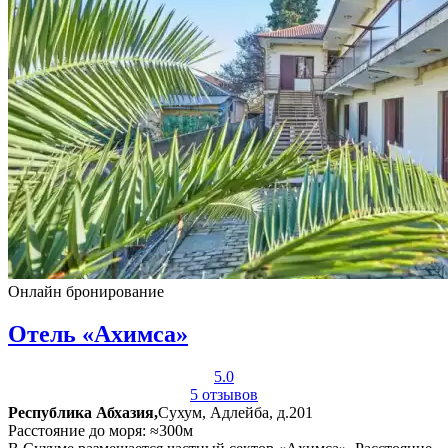
Онлайн бронирование
Отель «Ахимса»
5.0
5 отзывов
Республика Абхазия,
Сухум, Адлейба, д.201
Расстояние до моря: ≈300м