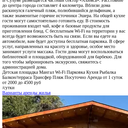
В Сухуме размещается частный сектор «Ахимса». Расстояние
до центра города составляет 4 километра. Вблизи дома
раскинулся галечный пляж, полюбившийся дельфинам, а
также знаменитые горячие источники Эшера. На общей кухне
гости могут самостоятельно готовить еду. В стоимость
проживания входит чай, кофе и базовые продукты для
приготовления блюд. С бесплатным Wi-Fi на территории у вас
всегда будет возможность быть на связи. Если вы едете на
автомобиле, вам будет доступна бесплатная парковка. В сфере
услуг, направленных на красоту и здоровье, особое место
занимают услуги массажа. Гости дома могут воспользоваться
библиотекой и площадкой, оборудованной для барбекю. Для
того чтобы забронировать экскурсию, свяжитесь с
администрацией дома.
Детская площадка
Мангал
Wi-Fi
Парковка
Кухня
Рыбалка
Балкон/терраса
Трансфер
Пляж
Посуточно
Аренда от 1 суток
от 2000 до 4500 руб
/сутки
Варианты аренды жилья