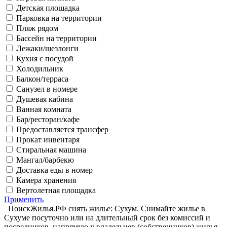
Детская площадка
Парковка на территории
Пляж рядом
Бассейн на территории
Лежаки/шезлонги
Кухня с посудой
Холодильник
Балкон/терраса
Санузел в номере
Душевая кабина
Ванная комната
Бар/ресторан/кафе
Предоставляется трансфер
Прокат инвентаря
Стиральная машина
Мангал/барбекю
Доставка еды в номер
Камера хранения
Вертолетная площадка
Применить
ПоискЖилья.РФ снять жилье: Сухум. Снимайте жилье в
Сухуме посуточно или на длительный срок без комиссий и
посредников, напрямую у владельцев (собственников) жилья.