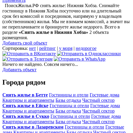
Применить
ПоискЖилья.РФ снять жилье: Нижняя Хобза. Снимайте
гостиницу в Нижняя Хобза посуточно или на длительный
срок без комиссий и посредников, напрямую у владельцев
(собственников) жилья. Мы не взимаем комиссий, а значит вы
не переплачиваете и бронируете жилье недорого. Всего в
разделе
«Снять жилье в Нижняя Хобза»
2 объекта
размещения
.
Добавить свой объект
Сортировка:
нет
|
рейтинг
|
у моря
|
недорогое
Ничего не найдено. Совсем ничего...
Добавить объект
Города рядом
Снять жилье в Бетте
Гостиницы и отели
Гостевые дома
Квартиры и апартаменты
Базы отдыха
Частный сектор
Снять жилье в Ейске
Гостиницы и отели
Гостевые дома
Квартиры и апартаменты
Базы отдыха
Частный сектор
Снять жилье в Сукко
Гостиницы и отели
Гостевые дома
Квартиры и апартаменты
Базы отдыха
Частный сектор
Снять жилье в Лазаревском
Гостиницы и отели
Гостевые
дома
Квартиры и апартаменты
Базы отдыха
Частный сектор