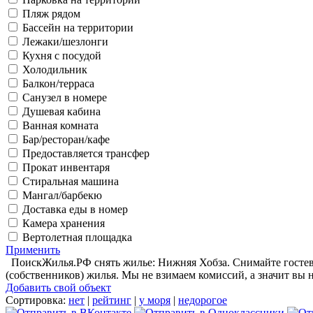
Пляж рядом
Бассейн на территории
Лежаки/шезлонги
Кухня с посудой
Холодильник
Балкон/терраса
Санузел в номере
Душевая кабина
Ванная комната
Бар/ресторан/кафе
Предоставляется трансфер
Прокат инвентаря
Стиральная машина
Мангал/барбекю
Доставка еды в номер
Камера хранения
Вертолетная площадка
Применить
ПоискЖилья.РФ снять жилье: Нижняя Хобза. Снимайте гостево
(собственников) жилья. Мы не взимаем комиссий, а значит вы 
Добавить свой объект
Сортировка:
нет
|
рейтинг
|
у моря
|
недорогое