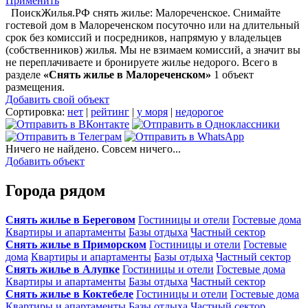
Применить
ПоискЖилья.РФ снять жилье: Малореченское. Снимайте
гостевой дом в Малореченском посуточно или на длительный
срок без комиссий и посредников, напрямую у владельцев
(собственников) жилья. Мы не взимаем комиссий, а значит вы
не переплачиваете и бронируете жилье недорого. Всего в
разделе
«Снять жилье в Малореченском»
1 объект
размещения
.
Добавить свой объект
Сортировка:
нет
|
рейтинг
|
у моря
|
недорогое
Ничего не найдено. Совсем ничего...
Добавить объект
Города рядом
Снять жилье в Береговом
Гостиницы и отели
Гостевые дома
Квартиры и апартаменты
Базы отдыха
Частный сектор
Снять жилье в Приморском
Гостиницы и отели
Гостевые
дома
Квартиры и апартаменты
Базы отдыха
Частный сектор
Снять жилье в Алупке
Гостиницы и отели
Гостевые дома
Квартиры и апартаменты
Базы отдыха
Частный сектор
Снять жилье в Коктебеле
Гостиницы и отели
Гостевые дома
Квартиры и апартаменты
Базы отдыха
Частный сектор