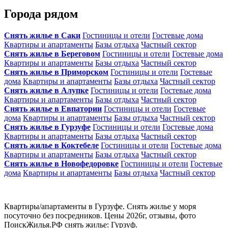
Города рядом
Снять жилье в Саки
Гостиницы и отели
Гостевые дома
Квартиры и апартаменты
Базы отдыха
Частный сектор
Снять жилье в Береговом
Гостиницы и отели
Гостевые дома
Квартиры и апартаменты
Базы отдыха
Частный сектор
Снять жилье в Приморском
Гостиницы и отели
Гостевые
дома
Квартиры и апартаменты
Базы отдыха
Частный сектор
Снять жилье в Алупке
Гостиницы и отели
Гостевые дома
Квартиры и апартаменты
Базы отдыха
Частный сектор
Снять жилье в Евпатории
Гостиницы и отели
Гостевые
дома
Квартиры и апартаменты
Базы отдыха
Частный сектор
Снять жилье в Гурзуфе
Гостиницы и отели
Гостевые дома
Квартиры и апартаменты
Базы отдыха
Частный сектор
Снять жилье в Коктебеле
Гостиницы и отели
Гостевые дома
Квартиры и апартаменты
Базы отдыха
Частный сектор
Снять жилье в Новофедоровке
Гостиницы и отели
Гостевые
дома
Квартиры и апартаменты
Базы отдыха
Частный сектор
Квартиры/апартаменты в Гурзуфе. Снять жилье у моря
посуточно без посредников. Цены 2026г, отзывы, фото
ПоискЖилья.РФ снять жилье: Гурзуф.