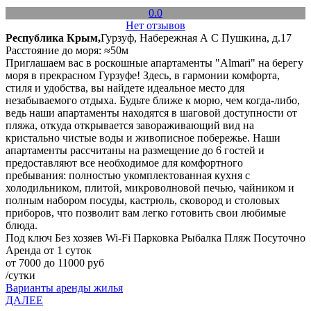
0.0
Нет отзывов
Республика Крым,
Гурзуф, Набережная А С Пушкина, д.17
Расстояние до моря: ≈50м
Приглашаем вас в роскошные апартаменты "Almari" на берегу
моря в прекрасном Гурзуфе! Здесь, в гармонии комфорта,
стиля и удобства, вы найдете идеальное место для
незабываемого отдыха. Будьте ближе к морю, чем когда-либо,
ведь наши апартаменты находятся в шаговой доступности от
пляжа, откуда открывается завораживающий вид на
кристально чистые воды и живописное побережье. Наши
апартаменты рассчитаны на размещение до 6 гостей и
предоставляют все необходимое для комфортного
пребывания: полностью укомплектованная кухня с
холодильником, плитой, микроволновой печью, чайником и
полным набором посуды, кастрюль, сковород и столовых
приборов, что позволит вам легко готовить свои любимые
блюда.
Под ключ
Без хозяев
Wi-Fi
Парковка
Рыбалка
Пляж
Посуточно
Аренда от 1 суток
от 7000 до 11000 руб
/сутки
Варианты аренды жилья
ДАЛЕЕ