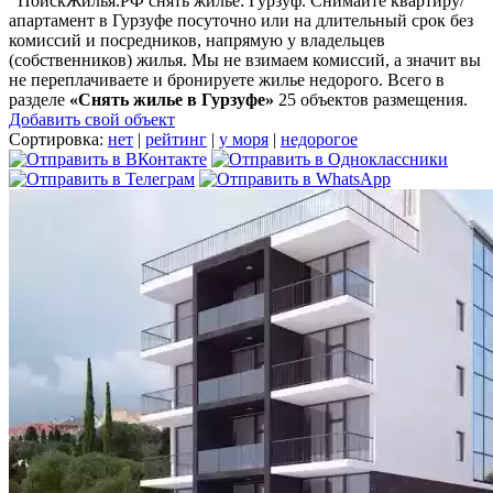
ПоискЖилья.РФ снять жилье: Гурзуф. Снимайте квартиру/
апартамент в Гурзуфе посуточно или на длительный срок без
комиссий и посредников, напрямую у владельцев
(собственников) жилья. Мы не взимаем комиссий, а значит вы
не переплачиваете и бронируете жилье недорого. Всего в
разделе
«Снять жилье в Гурзуфе»
25 объектов размещения
.
Добавить свой объект
Сортировка:
нет
|
рейтинг
|
у моря
|
недорогое