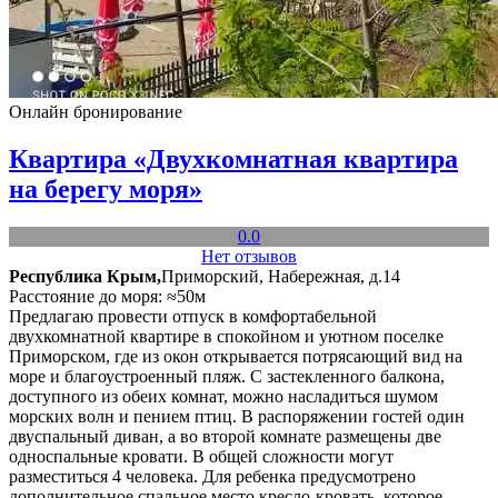
Онлайн бронирование
Квартира «Двухкомнатная квартира
на берегу моря»
0.0
Нет отзывов
Республика Крым,
Приморский, Набережная, д.14
Расстояние до моря: ≈50м
Предлагаю провести отпуск в комфортабельной
двухкомнатной квартире в спокойном и уютном поселке
Приморском, где из окон открывается потрясающий вид на
море и благоустроенный пляж. С застекленного балкона,
доступного из обеих комнат, можно насладиться шумом
морских волн и пением птиц. В распоряжении гостей один
двуспальный диван, а во второй комнате размещены две
односпальные кровати. В общей сложности могут
разместиться 4 человека. Для ребенка предусмотрено
дополнительное спальное место кресло-кровать, которое