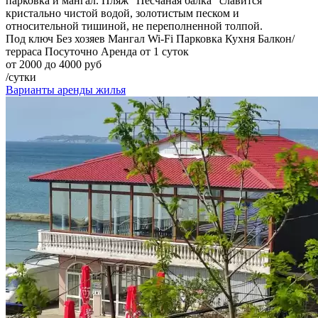
парковка и мангал. Пляж "Песчаная балка" славится
кристально чистой водой, золотистым песком и
относительной тишиной, не переполненной толпой.
Под ключ
Без хозяев
Мангал
Wi-Fi
Парковка
Кухня
Балкон/
терраса
Посуточно
Аренда от 1 суток
от 2000 до 4000 руб
/сутки
Варианты аренды жилья