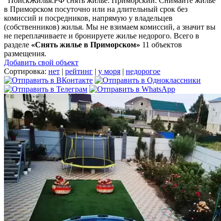
ПоискЖилья.РФ снять жилье: Приморский. Снимайте жилье
в Приморском посуточно или на длительный срок без
комиссий и посредников, напрямую у владельцев
(собственников) жилья. Мы не взимаем комиссий, а значит вы
не переплачиваете и бронируете жилье недорого. Всего в
разделе
«Снять жилье в Приморском»
11 объектов
размещения
.
Добавить свой объект
Сортировка:
нет
|
рейтинг
|
у моря
|
недорогое