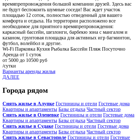
времяпрепровождения большой компании друзей. Здесь вас
не будут беспокоить шумные соседи! Вас ждет участок
площадью 12 соток, полностью отведенный для вашего
комфорта и отдыха. На территории расположено все
необходимое для приятного времяпрепровождения:
каркасный бассейн, шезлонги, барбекю зона с мангалом и
казаном, грунтовая площадка для активных игр багминтон,
футбол, волейбол и другие.
Wi-Fi
Парковка
Кухня
Рыбалка
Бассейн
Пляж
Посуточно
Аренда от 1 суток
от 5000 до 10500 руб
/сутки
Варианты аренды жилья
ДАЛЕЕ
Города рядом
Снять жилье в Алупке
Гостиницы и отели
Гостевые дома
Квартиры и апартаменты
Базы отдыха
Частный сектор
Снять жилье в Оленевке
Гостиницы и отели
Гостевые дома
Квартиры и апартаменты
Базы отдыха
Частный сектор
Снять жилье в Судаке
Гостиницы и отели
Гостевые дома
Квартиры и апартаменты
Базы отдыха
Частный сектор
Снять жилье в Севастополе
Гостиницы и отели
Гостевые