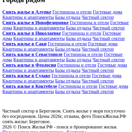
Снять жилье в Алупке
Гостиницы и отели
Гостевые дома
Квартиры и апартаменты
Базы отдыха
Частный сектор
Снять жилье в Новофедоровке
Гостиницы и отели
Гостевые
дома
Квартиры и апартаменты
Базы отдыха
Частный сектор
Снять жилье в Николаевке
Гостиницы и отели
Гостевые
дома
Квартиры и апартаменты
Базы отдыха
Частный сектор
Снять жилье в Саки
Гостиницы и отели
Гостевые дома
Квартиры и апартаменты
Базы отдыха
Частный сектор
Снять жилье в Севастополе
Гостиницы и отели
Гостевые
дома
Квартиры и апартаменты
Базы отдыха
Частный сектор
Снять жилье в Феодосии
Гостиницы и отели
Гостевые дома
Квартиры и апартаменты
Базы отдыха
Частный сектор
Снять жилье в Судаке
Гостиницы и отели
Гостевые дома
Квартиры и апартаменты
Базы отдыха
Частный сектор
Снять жилье в Коктебеле
Гостиницы и отели
Гостевые дома
Квартиры и апартаменты
Базы отдыха
Частный сектор
Частный сектор в Береговом. Снять жилье у моря посуточно
без посредников. Цены 2026г, отзывы, фото ПоискЖилья.РФ
снять жилье: Береговое.
2026 © Поиск Жилья РФ - поиск и бронирование жилья.