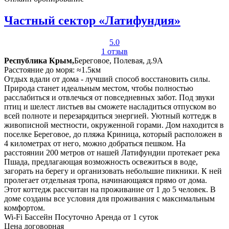
Частный сектор «Латифундия»
5.0
1 отзыв
Республика Крым,
Береговое, Полевая, д.9А
Расстояние до моря: ≈1.5км
Отдых вдали от дома - лучший способ восстановить силы.
Природа станет идеальным местом, чтобы полностью
расслабиться и отвлечься от повседневных забот. Под звуки
птиц и шелест листьев вы сможете насладиться отпуском во
всей полноте и перезарядиться энергией. Уютный коттедж в
живописной местности, окруженной горами. Дом находится в
поселке Береговое, до пляжа Криница, который расположен в
4 километрах от него, можно добраться пешком. На
расстоянии 200 метров от нашей Латифундии протекает река
Пшада, предлагающая возможность освежиться в воде,
загорать на берегу и организовать небольшие пикники. К ней
пролегает отдельная тропа, начинающаяся прямо от дома.
Этот коттедж рассчитан на проживание от 1 до 5 человек. В
доме созданы все условия для проживания с максимальным
комфортом.
Wi-Fi
Бассейн
Посуточно
Аренда от 1 суток
Цена договорная