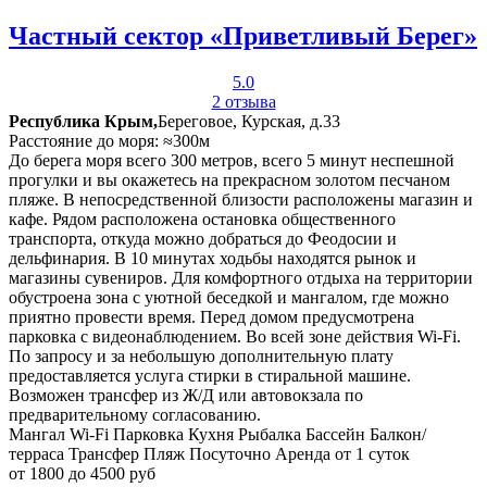
Частный сектор «Приветливый Берег»
5.0
2 отзыва
Республика Крым,
Береговое, Курская, д.33
Расстояние до моря: ≈300м
До берега моря всего 300 метров, всего 5 минут неспешной
прогулки и вы окажетесь на прекрасном золотом песчаном
пляже. В непосредственной близости расположены магазин и
кафе. Рядом расположена остановка общественного
транспорта, откуда можно добраться до Феодосии и
дельфинария. В 10 минутах ходьбы находятся рынок и
магазины сувениров. Для комфортного отдыха на территории
обустроена зона с уютной беседкой и мангалом, где можно
приятно провести время. Перед домом предусмотрена
парковка с видеонаблюдением. Во всей зоне действия Wi-Fi.
По запросу и за небольшую дополнительную плату
предоставляется услуга стирки в стиральной машине.
Возможен трансфер из Ж/Д или автовокзала по
предварительному согласованию.
Мангал
Wi-Fi
Парковка
Кухня
Рыбалка
Бассейн
Балкон/
терраса
Трансфер
Пляж
Посуточно
Аренда от 1 суток
от 1800 до 4500 руб