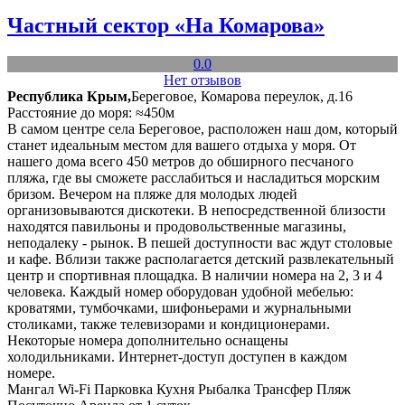
Частный сектор «На Комарова»
0.0
Нет отзывов
Республика Крым,
Береговое, Комарова переулок, д.16
Расстояние до моря: ≈450м
В самом центре села Береговое, расположен наш дом, который
станет идеальным местом для вашего отдыха у моря. От
нашего дома всего 450 метров до обширного песчаного
пляжа, где вы сможете расслабиться и насладиться морским
бризом. Вечером на пляже для молодых людей
организовываются дискотеки. В непосредственной близости
находятся павильоны и продовольственные магазины,
неподалеку - рынок. В пешей доступности вас ждут столовые
и кафе. Вблизи также располагается детский развлекательный
центр и спортивная площадка. В наличии номера на 2, 3 и 4
человека. Каждый номер оборудован удобной мебелью:
кроватями, тумбочками, шифоньерами и журнальными
столиками, также телевизорами и кондиционерами.
Некоторые номера дополнительно оснащены
холодильниками. Интернет-доступ доступен в каждом
номере.
Мангал
Wi-Fi
Парковка
Кухня
Рыбалка
Трансфер
Пляж