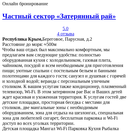
Онлайн бронирование
Частный сектор «Затерянный рай»
5.0
4 отзыва
Республика Крым,
Береговое, Парусная, д.2
Расстояние до моря: ≈500м
Чтобы ваш отдых был максимально комфортным, мы
предлагаем вам следующие удобства: полностью
оборудованная кухня с холодильником, газовая плита,
чайником, посудой и всем необходимым для приготовления
пищи; уютные спальни с постельным бельем и банными
полотенцами для каждого гостя; санузел и душевая с горячей
и холодной водой; веранда с персональным уличным
столиком. К вашим услугам также кондиционер, плазменный
телевизор, Wi-Fi. В этом затерянном рае Вас и Ваших детей
ждет красивая и ухоженная территория. К услугам гостей две
детские площадки, просторная беседка с местами для
столиков, две мангальные зоны с необходимым
оборудованием, зона для отдыха на шезлонгах, специальная
зона для любителей сигарет, бесплатная парковка и Wi-Fi
доступ во всех уголках территории.
Детская площадка
Мангал
Wi-Fi
Парковка
Кухня
Рыбалка