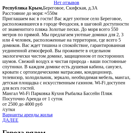
Нет отзывов
Республика Крым,
Береговое, Скифская, д.3А
Расстояние до моря: ≈550м
Приглашаем вас в гости! Вас ждет уютное село Береговое,
расположившееся в городе Феодосия, в шаговой доступности
от знаменитого пляжа Золотые пески. До моря всего 550
метров по прямой. Мы предлагаем уютные домики для 2, 3
или 4 человек, расположенные на территории, где всего 5
домиков. Вас ждет тишина и спокойствие, гарантированная
уединенной атмосферой. Вы проживете в отдельном
экологически чистом домике, защищенном от посторонних
шумов. Свежий воздух и чистая природа - ваши постоянные
спутники. В каждом домике есть душевая кабина, санузел,
кровати с ортопедическими матрасами, кондиционер,
телевизор, холодильник, зеркало, необходимая мебель, мангал,
детская площадка с искусственным газоном. Wi-Fi доступен
для всех гостей.
Мангал
Wi-Fi
Парковка
Кухня
Рыбалка
Бассейн
Пляж
Посуточно
Аренда от 1 суток
от 2500 до 4000 руб
/сутки
Варианты аренды жилья
ДАЛЕЕ
Города рядом