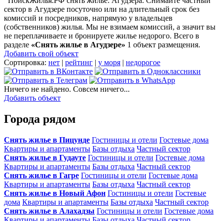
ПоискЖилья.РФ снять жилье: Агудзера. Снимайте частный
сектор в Агудзере посуточно или на длительный срок без
комиссий и посредников, напрямую у владельцев
(собственников) жилья. Мы не взимаем комиссий, а значит вы
не переплачиваете и бронируете жилье недорого. Всего в
разделе
«Снять жилье в Агудзере»
1 объект размещения
.
Добавить свой объект
Сортировка:
нет
|
рейтинг
|
у моря
|
недорогое
Ничего не найдено. Совсем ничего...
Добавить объект
Города рядом
Снять жилье в Пицунде
Гостиницы и отели
Гостевые дома
Квартиры и апартаменты
Базы отдыха
Частный сектор
Снять жилье в Гудауте
Гостиницы и отели
Гостевые дома
Квартиры и апартаменты
Базы отдыха
Частный сектор
Снять жилье в Гагре
Гостиницы и отели
Гостевые дома
Квартиры и апартаменты
Базы отдыха
Частный сектор
Снять жилье в Новый Афон
Гостиницы и отели
Гостевые
дома
Квартиры и апартаменты
Базы отдыха
Частный сектор
Снять жилье в Алахадзы
Гостиницы и отели
Гостевые дома
Квартиры и апартаменты
Базы отдыха
Частный сектор