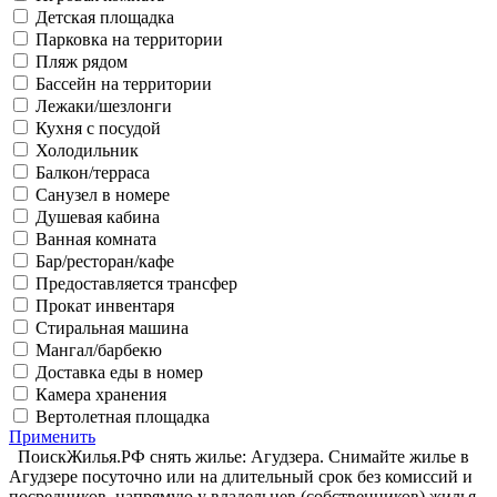
Детская площадка
Парковка на территории
Пляж рядом
Бассейн на территории
Лежаки/шезлонги
Кухня с посудой
Холодильник
Балкон/терраса
Санузел в номере
Душевая кабина
Ванная комната
Бар/ресторан/кафе
Предоставляется трансфер
Прокат инвентаря
Стиральная машина
Мангал/барбекю
Доставка еды в номер
Камера хранения
Вертолетная площадка
Применить
ПоискЖилья.РФ снять жилье: Агудзера. Снимайте жилье в
Агудзере посуточно или на длительный срок без комиссий и
посредников, напрямую у владельцев (собственников) жилья.