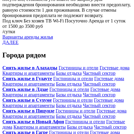
подтверждения бронирования необходимо внести предоплату,
равную стоимости 1 дня проживания. В случае отмены
бронирования предоплата не подлежит возврату.
Под ключ
Без хозяев
ТВ
Wi-Fi
Посуточно
Аренда от 1 суток
от 1500 до 3500 руб
/сутки
Варианты аренды жилья
ДАЛЕЕ
Города рядом
Снять жилье в Алахадзы
Гостиницы и отели
Гостевые дома
Квартиры и апартаменты
Базы отдыха
Частный сектор
Снять жилье в Гудауте
Гостиницы и отели
Гостевые дома
Квартиры и апартаменты
Базы отдыха
Частный сектор
Снять жилье в Лдзае
Гостиницы и отели
Гостевые дома
Квартиры и апартаменты
Базы отдыха
Частный сектор
Снять жилье в Сухуме
Гостиницы и отели
Гостевые дома
Квартиры и апартаменты
Базы отдыха
Частный сектор
Снять жилье в Пицунде
Гостиницы и отели
Гостевые дома
Квартиры и апартаменты
Базы отдыха
Частный сектор
Снять жилье в Новый Афон
Гостиницы и отели
Гостевые
дома
Квартиры и апартаменты
Базы отдыха
Частный сектор
Снять жилье в Гагре
Гостиницы и отели
Гостевые дома