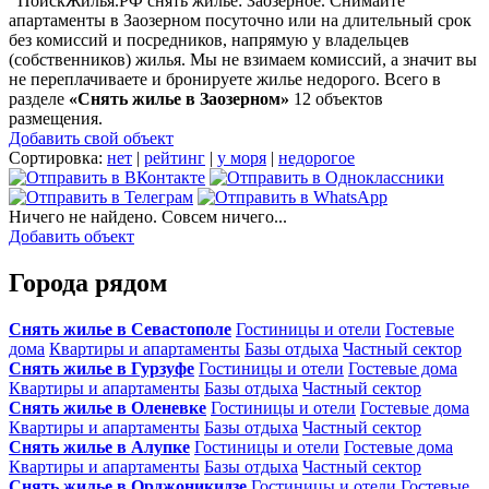
ПоискЖилья.РФ снять жилье: Заозерное. Снимайте
апартаменты в Заозерном посуточно или на длительный срок
без комиссий и посредников, напрямую у владельцев
(собственников) жилья. Мы не взимаем комиссий, а значит вы
не переплачиваете и бронируете жилье недорого. Всего в
разделе
«Снять жилье в Заозерном»
12 объектов
размещения
.
Добавить свой объект
Сортировка:
нет
|
рейтинг
|
у моря
|
недорогое
Ничего не найдено. Совсем ничего...
Добавить объект
Города рядом
Снять жилье в Севастополе
Гостиницы и отели
Гостевые
дома
Квартиры и апартаменты
Базы отдыха
Частный сектор
Снять жилье в Гурзуфе
Гостиницы и отели
Гостевые дома
Квартиры и апартаменты
Базы отдыха
Частный сектор
Снять жилье в Оленевке
Гостиницы и отели
Гостевые дома
Квартиры и апартаменты
Базы отдыха
Частный сектор
Снять жилье в Алупке
Гостиницы и отели
Гостевые дома
Квартиры и апартаменты
Базы отдыха
Частный сектор
Снять жилье в Орджоникидзе
Гостиницы и отели
Гостевые