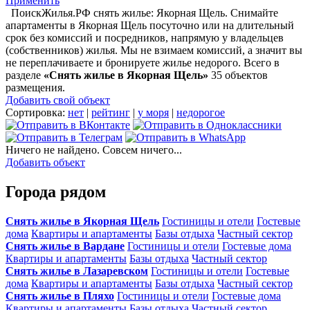
Применить
ПоискЖилья.РФ снять жилье: Якорная Щель. Снимайте
апартаменты в Якорная Щель посуточно или на длительный
срок без комиссий и посредников, напрямую у владельцев
(собственников) жилья. Мы не взимаем комиссий, а значит вы
не переплачиваете и бронируете жилье недорого. Всего в
разделе
«Снять жилье в Якорная Щель»
35 объектов
размещения
.
Добавить свой объект
Сортировка:
нет
|
рейтинг
|
у моря
|
недорогое
Ничего не найдено. Совсем ничего...
Добавить объект
Города рядом
Снять жилье в Якорная Щель
Гостиницы и отели
Гостевые
дома
Квартиры и апартаменты
Базы отдыха
Частный сектор
Снять жилье в Вардане
Гостиницы и отели
Гостевые дома
Квартиры и апартаменты
Базы отдыха
Частный сектор
Снять жилье в Лазаревском
Гостиницы и отели
Гостевые
дома
Квартиры и апартаменты
Базы отдыха
Частный сектор
Снять жилье в Пляхо
Гостиницы и отели
Гостевые дома
Квартиры и апартаменты
Базы отдыха
Частный сектор