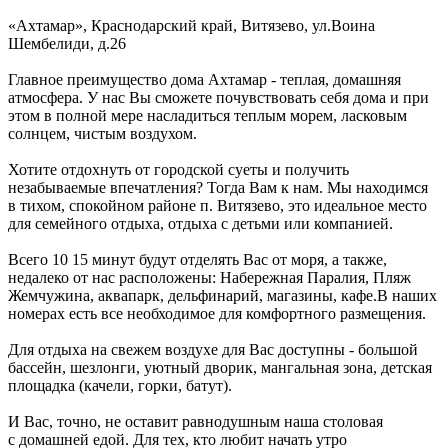
«Ахтамар»,
Краснодарский край
,
Витязево
,
ул.Воина
Шембелиди, д.26
Главное преимущество дома Ахтамар - теплая, домашняя
атмосфера. У нас Вы сможете почувствовать себя дома и при
этом в полной мере насладиться теплым морем, ласковым
солнцем, чистым воздухом.
Хотите отдохнуть от городской суеты и получить
незабываемые впечатления? Тогда Вам к нам. Мы находимся
в тихом, спокойном районе п. Витязево, это идеальное место
для семейного отдыха, отдыха с детьми или компанией.
Всего 10 15 минут будут отделять Вас от моря, а также,
недалеко от нас расположены: Набережная Паралия, Пляж
Жемчужина, аквапарк, дельфинарий, магазины, кафе.В наших
номерах есть все необходимое для комфортного размещения.
Для отдыха на свежем воздухе для Вас доступны - большой
бассейн, шезлонги, уютный дворик, мангальная зона, детская
площадка (качели, горки, батут).
И Вас, точно, не оставит равнодушным наша столовая
с домашней едой. Для тех, кто любит начать утро