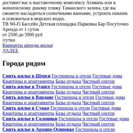
доставит вас к выставочному комплексу Атамань или к
живописному дикому пляжу Таманского залива, где вы
сможете насладиться солнечными ваннами, устроить пикник
и освежиться в морских водах.
ТВ
Wi-Fi
Бассейн
Детская площадка
Парковка
Бар
Посуточно
Аренда от 1 суток
от 2500 до 5900 руб
/сутки
Варианты аренды жилья
ДАЛЕЕ
Города рядом
Снять жилье в Шепси
Гостиницы и отели
Гостевые дома
Квартиры и апартаменты
Базы отдыха
Частный сектор
Снять жилье в Туапсе
Гостиницы и отели
Гостевые дома
Квартиры и апартаменты
Базы отдыха
Частный сектор
Снять жилье в Вардане
Гостиницы и отели
Гостевые дома
Квартиры и апартаменты
Базы отдыха
Частный сектор
Снять жилье в Сукко
Гостиницы и отели
Гостевые дома
Квартиры и апартаменты
Базы отдыха
Частный сектор
Снять жилье в Солоники
Гостиницы и отели
Гостевые дома
Квартиры и апартаменты
Базы отдыха
Частный сектор
Снять жилье в Архипо-Осиповке
Гостиницы и отели