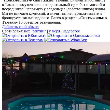
ПоискЖилья.РФ снять жилье: Тамань. Снимайте гостиницу
в Тамани посуточно или на длительный срок без комиссий и
посредников, напрямую у владельцев (собственников) жилья.
Мы не взимаем комиссий, а значит вы не переплачиваете и
бронируете жилье недорого. Всего в разделе
«Снять жилье в
Тамани»
10 объектов размещения
.
Добавить свой объект
Сортировка:
нет
|
рейтинг
|
у моря
|
недорогое