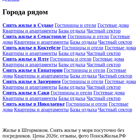
Города рядом
Снять жилье в Судаке
Гостиницы и отели
Гостевые дома
Квартиры и апартаменты
Базы отдыха
Частный сектор
Снять жилье в Севастополе
Гостиницы и отели
Гостевые
дома
Квартиры и апартаменты
Базы отдыха
Частный сектор
Снять жилье в Коктебеле
Гостиницы и отели
Гостевые дома
Квартиры и апартаменты
Базы отдыха
Частный сектор
Снять жилье в Ялте
Гостиницы и отели
Гостевые дома
Квартиры и апартаменты
Базы отдыха
Частный сектор
Снять жилье в Евпатории
Гостиницы и отели
Гостевые
дома
Квартиры и апартаменты
Базы отдыха
Частный сектор
Снять жилье в Заозерном
Гостиницы и отели
Гостевые дома
Квартиры и апартаменты
Базы отдыха
Частный сектор
Снять жилье в Саки
Гостиницы и отели
Гостевые дома
Квартиры и апартаменты
Базы отдыха
Частный сектор
Снять жилье в Николаевке
Гостиницы и отели
Гостевые
дома
Квартиры и апартаменты
Базы отдыха
Частный сектор
Жилье в Штормовом. Снять жилье у моря посуточно без
посредников. Цены 2026г, отзывы, фото ПоискЖилья.РФ