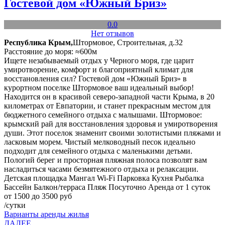
Гостевой дом «Южный Бриз»
0.0
Нет отзывов
Республика Крым,
Штормовое, Строительная, д.32
Расстояние до моря: ≈600м
Ищете незабываемый отдых у Черного моря, где царит
умиротворение, комфорт и благоприятный климат для
восстановления сил? Гостевой дом «Южный Бриз» в
курортном поселке Штормовое ваш идеальный выбор!
Находится он в красивой северо-западной части Крыма, в 20
километрах от Евпатории, и станет прекрасным местом для
бюджетного семейного отдыха с малышами. Штормовое:
крымский рай для восстановления здоровья и умиротворения
души. Этот поселок знаменит своими золотистыми пляжами и
ласковым морем. Чистый мелководный песок идеально
подходит для семейного отдыха с маленькими детьми.
Пологий берег и просторная пляжная полоса позволят вам
насладиться часами безмятежного отдыха и релаксации.
Детская площадка
Мангал
Wi-Fi
Парковка
Кухня
Рыбалка
Бассейн
Балкон/терраса
Пляж
Посуточно
Аренда от 1 суток
от 1500 до 3500 руб
/сутки
Варианты аренды жилья
ДАЛЕЕ