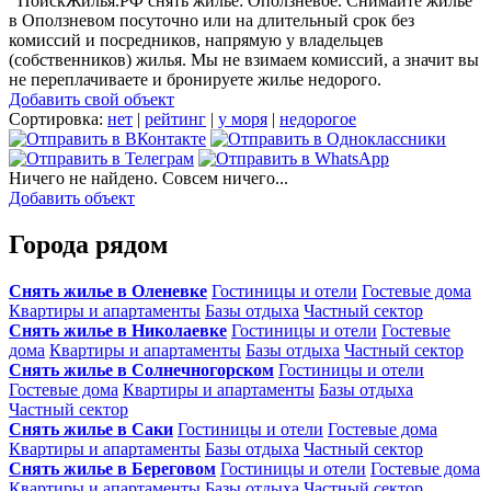
ПоискЖилья.РФ снять жилье: Оползневое. Снимайте жилье
в Оползневом посуточно или на длительный срок без
комиссий и посредников, напрямую у владельцев
(собственников) жилья. Мы не взимаем комиссий, а значит вы
не переплачиваете и бронируете жилье недорого.
Добавить свой объект
Сортировка:
нет
|
рейтинг
|
у моря
|
недорогое
Ничего не найдено. Совсем ничего...
Добавить объект
Города рядом
Снять жилье в Оленевке
Гостиницы и отели
Гостевые дома
Квартиры и апартаменты
Базы отдыха
Частный сектор
Снять жилье в Николаевке
Гостиницы и отели
Гостевые
дома
Квартиры и апартаменты
Базы отдыха
Частный сектор
Снять жилье в Солнечногорском
Гостиницы и отели
Гостевые дома
Квартиры и апартаменты
Базы отдыха
Частный сектор
Снять жилье в Саки
Гостиницы и отели
Гостевые дома
Квартиры и апартаменты
Базы отдыха
Частный сектор
Снять жилье в Береговом
Гостиницы и отели
Гостевые дома
Квартиры и апартаменты
Базы отдыха
Частный сектор