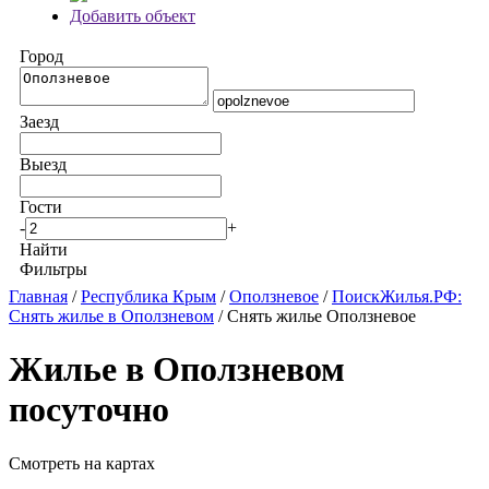
Добавить объект
Город
Заезд
Выезд
Гости
-
+
Найти
Фильтры
Главная
/
Республика Крым
/
Оползневое
/
ПоискЖилья.РФ:
Снять жилье в Оползневом
/ Снять жилье Оползневое
Жилье в Оползневом
посуточно
Смотреть на картах