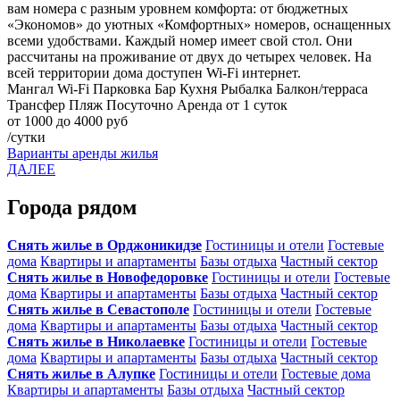
вам номера с разным уровнем комфорта: от бюджетных
«Экономов» до уютных «Комфортных» номеров, оснащенных
всеми удобствами. Каждый номер имеет свой стол. Они
рассчитаны на проживание от двух до четырех человек. На
всей территории дома доступен Wi-Fi интернет.
Мангал
Wi-Fi
Парковка
Бар
Кухня
Рыбалка
Балкон/терраса
Трансфер
Пляж
Посуточно
Аренда от 1 суток
от 1000 до 4000 руб
/сутки
Варианты аренды жилья
ДАЛЕЕ
Города рядом
Снять жилье в Орджоникидзе
Гостиницы и отели
Гостевые
дома
Квартиры и апартаменты
Базы отдыха
Частный сектор
Снять жилье в Новофедоровке
Гостиницы и отели
Гостевые
дома
Квартиры и апартаменты
Базы отдыха
Частный сектор
Снять жилье в Севастополе
Гостиницы и отели
Гостевые
дома
Квартиры и апартаменты
Базы отдыха
Частный сектор
Снять жилье в Николаевке
Гостиницы и отели
Гостевые
дома
Квартиры и апартаменты
Базы отдыха
Частный сектор
Снять жилье в Алупке
Гостиницы и отели
Гостевые дома
Квартиры и апартаменты
Базы отдыха
Частный сектор