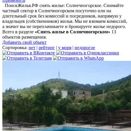
Применить
ПоискЖилья.РФ снять жилье: Солнечногорское. Снимайте
частный сектор в Солнечногорском посуточно или на
длительный срок без комиссий и посредников, напрямую у
владельцев (собственников) жилья. Мы не взимаем комиссий,
а значит вы не переплачиваете и бронируете жилье недорого.
Всего в разделе
«Снять жилье в Солнечногорском»
13
объектов размещения
.
Добавить свой объект
Сортировка:
нет
|
рейтинг
|
у моря
|
недорогое