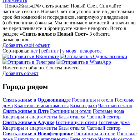
Применить
ПоискЖилья.РФ снять жилье: Новый Свет. Снимайте
частный сектор в Новый Свет посуточно или на длительный
срок без комиссий и посредников, напрямую у владельцев
(собственников) жилья. Мы не взимаем комиссий, а значит вы
не переплачиваете и бронируете жилье недорого. Всего в
разделе
«Снять жилье в Новый Свет»
3 объекта
размещения
.
Добавить свой объект
Сортировка:
нет
|
рейтинг
|
у моря
|
недорогое
Ничего не найдено. Совсем ничего...
Добавить объект
Города рядом
Снять жилье в Орджоникидзе
Гостиницы и отели
Гостевые
дома
Квартиры и апартаменты
Базы отдыха
Частный сектор
Снять жилье в Ялте
Гостиницы и отели
Гостевые дома
Квартиры и апартаменты
Базы отдыха
Частный сектор
Снять жилье в Алупке
Гостиницы и отели
Гостевые дома
Квартиры и апартаменты
Базы отдыха
Частный сектор
Снять жилье в Новофедоровке
Гостиницы и отели
Гостевые
дома
Квартиры и апартаменты
Базы отдыха
Частный сектор