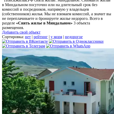
ПоискЖилья.РФ снять жилье: Миндальное. Снимайте жилье
в Миндальном посуточно или на длительный срок без
комиссий и посредников, напрямую у владельцев
(собственников) жилья. Мы не взимаем комиссий, а значит вы
не переплачиваете и бронируете жилье недорого. Всего в
разделе
«Снять жилье в Миндальном»
3 объекта
размещения
.
Добавить свой объект
Сортировка:
нет
|
рейтинг
|
у моря
|
недорогое