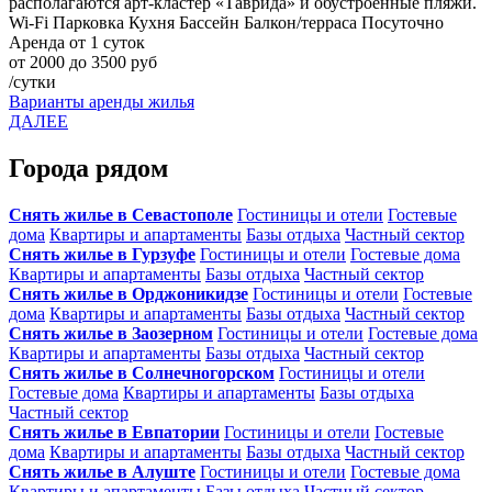
располагаются арт-кластер «Таврида» и обустроенные пляжи.
Wi-Fi
Парковка
Кухня
Бассейн
Балкон/терраса
Посуточно
Аренда от 1 суток
от 2000 до 3500 руб
/сутки
Варианты аренды жилья
ДАЛЕЕ
Города рядом
Снять жилье в Севастополе
Гостиницы и отели
Гостевые
дома
Квартиры и апартаменты
Базы отдыха
Частный сектор
Снять жилье в Гурзуфе
Гостиницы и отели
Гостевые дома
Квартиры и апартаменты
Базы отдыха
Частный сектор
Снять жилье в Орджоникидзе
Гостиницы и отели
Гостевые
дома
Квартиры и апартаменты
Базы отдыха
Частный сектор
Снять жилье в Заозерном
Гостиницы и отели
Гостевые дома
Квартиры и апартаменты
Базы отдыха
Частный сектор
Снять жилье в Солнечногорском
Гостиницы и отели
Гостевые дома
Квартиры и апартаменты
Базы отдыха
Частный сектор
Снять жилье в Евпатории
Гостиницы и отели
Гостевые
дома
Квартиры и апартаменты
Базы отдыха
Частный сектор
Снять жилье в Алуште
Гостиницы и отели
Гостевые дома
Квартиры и апартаменты
Базы отдыха
Частный сектор