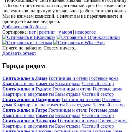
ПоискЖилья.РФ снять жилье: Лыхны. Снимайте гостиницу
в Лыхнах посуточно или на длительный срок без комиссий и
посредников, напрямую у владельцев (собственников) жилья.
Мы не взимаем комиссий, а значит вы не переплачиваете и
бронируете жилье недорого.
Добавить свой объект
Сортировка:
нет
|
рейтинг
|
у моря
|
недорогое
Ничего не найдено. Совсем ничего...
Добавить объект
Города рядом
Снять жилье в Лдзае
Гостиницы и отели
Гостевые дома
Квартиры и апартаменты
Базы отдыха
Частный сектор
Снять жилье в Гудауте
Гостиницы и отели
Гостевые дома
Квартиры и апартаменты
Базы отдыха
Частный сектор
Снять жилье в Цандрипше
Гостиницы и отели
Гостевые
дома
Квартиры и апартаменты
Базы отдыха
Частный сектор
Снять жилье в Гагре
Гостиницы и отели
Гостевые дома
Квартиры и апартаменты
Базы отдыха
Частный сектор
Снять жилье в Алахадзы
Гостиницы и отели
Гостевые дома
Квартиры и апартаменты
Базы отдыха
Частный сектор
Снять жилье в Сухуме
Гостиницы и отели
Гостевые дома