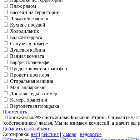
Пляж рядом
Бассейн на территории
Лежаки/шезлонги
Кухня с посудой
Холодильник
Балкон/терраса
Санузел в номере
Душевая кабина
Ванная комната
Бар/ресторан/кафе
Предоставляется трансфер
Прокат инвентаря
Стиральная машина
Мангал/барбекю
Доставка еды в номер
Камера хранения
Вертолетная площадка
Применить
ПоискЖилья.РФ снять жилье: Большой Утриш. Снимайте частны
(собственников) жилья. Мы не взимаем комиссий, а значит вы 
Добавить свой объект
Сортировка:
нет
|
рейтинг
|
у моря
|
недорогое