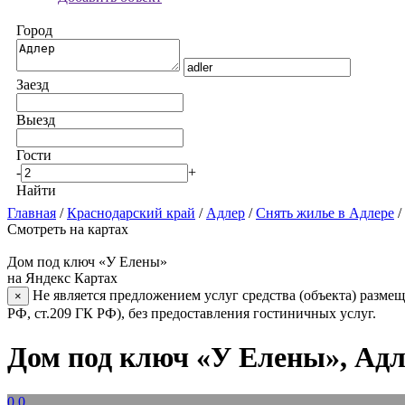
Город
Заезд
Выезд
Гости
-
+
Найти
Главная
/
Краснодарский край
/
Адлер
/
Снять жилье в Адлере
/
Смотреть на картах
Дом под ключ «У Елены»
на Яндекс Картах
Не является предложением услуг средства (объекта) размещ
×
РФ, ст.209 ГК РФ), без предоставления гостиничных услуг.
Дом под ключ «У Елены», Ад
0.0