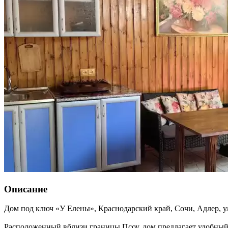
Описание
Дом под ключ «У Елены»,
Краснодарский край
,
Сочи, Адлер
,
у
Расположенный вблизи границы Псоу, дом предлагает удобный 