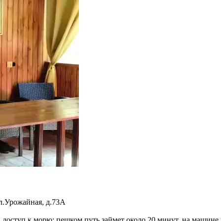
л.Урожайная, д.73А
доступ к морю: пешком путь займет около 20 минут, на машине