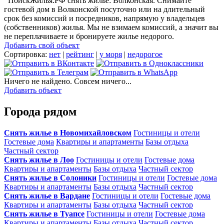
ПоискЖилья.РФ снять жилье: Волконская. Снимайте
гостевой дом в Волконской посуточно или на длительный
срок без комиссий и посредников, напрямую у владельцев
(собственников) жилья. Мы не взимаем комиссий, а значит вы
не переплачиваете и бронируете жилье недорого.
Добавить свой объект
Сортировка:
нет
|
рейтинг
|
у моря
|
недорогое
Ничего не найдено. Совсем ничего...
Добавить объект
Города рядом
Снять жилье в Новомихайловском
Гостиницы и отели
Гостевые дома
Квартиры и апартаменты
Базы отдыха
Частный сектор
Снять жилье в Лоо
Гостиницы и отели
Гостевые дома
Квартиры и апартаменты
Базы отдыха
Частный сектор
Снять жилье в Солоники
Гостиницы и отели
Гостевые дома
Квартиры и апартаменты
Базы отдыха
Частный сектор
Снять жилье в Вардане
Гостиницы и отели
Гостевые дома
Квартиры и апартаменты
Базы отдыха
Частный сектор
Снять жилье в Туапсе
Гостиницы и отели
Гостевые дома
Квартиры и апартаменты
Базы отдыха
Частный сектор