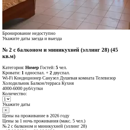
Бронирование недоступно
Укажите даты заезда и выезда
№ 2 с балконом и миникухней (эллинг 28) (45
кв.м)
Категория:
Номер
Гостей:
5
чел.
Кровати:
1
односпал. +
2
двуспал.
Wi-Fi
Кондиционер
Санузел
Душевая комната
Телевизор
Холодильник
Балкон/терраса
Кухня
4000-6000 руб
/сутки
Количество:
Укажите даты
×
Цены на проживание в 2026 году
Цены за 1 ночь проживания (макс. 5 чел.)
№ 2 с балконом и миникухней (эллинг 28)