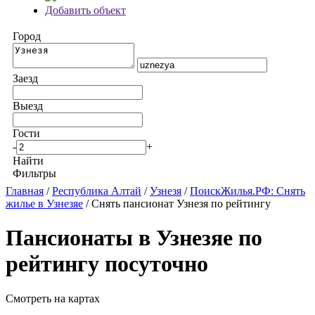
Добавить объект
Город
Заезд
Выезд
Гости
-
+
Найти
Фильтры
Главная
/
Республика Алтай
/
Узнезя
/
ПоискЖилья.РФ: Снять
жилье в Узнезяе
/ Снять пансионат Узнезя по рейтингу
Пансионаты в Узнезяе по
рейтингу посуточно
Смотреть на картах