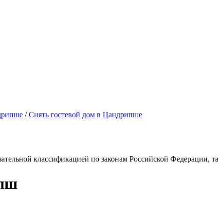
дрипше
/
Снять гостевой дом в Цандрипше
зательной классификацией по законам Российской Федерации, так
ипш