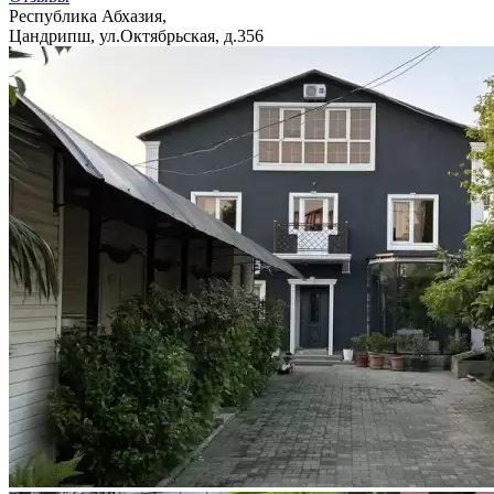
Республика Абхазия,
Цандрипш, ул.Октябрьская, д.356