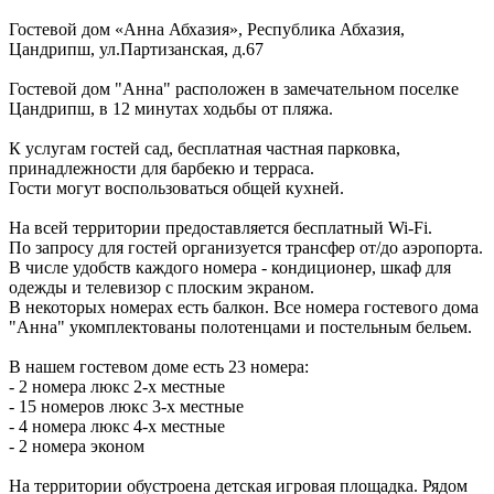
Гостевой дом «Анна Абхазия»,
Республика Абхазия
,
Цандрипш
,
ул.Партизанская, д.67
Гостевой дом "Анна" расположен в замечательном поселке
Цандрипш, в 12 минутах ходьбы от пляжа.
К услугам гостей сад, бесплатная частная парковка,
принадлежности для барбекю и терраса.
Гости могут воспользоваться общей кухней.
На всей территории предоставляется бесплатный Wi-Fi.
По запросу для гостей организуется трансфер от/до аэропорта.
В числе удобств каждого номера - кондиционер, шкаф для
одежды и телевизор с плоским экраном.
В некоторых номерах есть балкон. Все номера гостевого дома
"Анна" укомплектованы полотенцами и постельным бельем.
В нашем гостевом доме есть 23 номера:
- 2 номера люкс 2-х местные
- 15 номеров люкс 3-х местные
- 4 номера люкс 4-х местные
- 2 номера эконом
На территории обустроена детская игровая площадка. Рядом