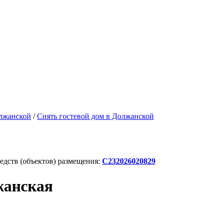
олжанской
/
Снять гостевой дом в Должанской
дств (объектов) размещения:
С232026020829
жанская