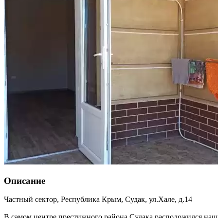
Описание
Частный сектор,
Республика Крым
,
Судак
,
ул.Хале, д.14
В самом центре престижного района Судака расположился наш 