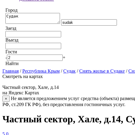
Город
Заезд
Выезд
Гости
-
+
Найти
Главная
/
Республика Крым
/
Судак
/
Снять жилье в Судаке
/
Сн
Смотреть на картах
Частный сектор, Хале, д.14
на Яндекс Картах
Не является предложением услуг средства (объекта) размещ
×
РФ, ст.209 ГК РФ), без предоставления гостиничных услуг.
Частный сектор, Хале, д.14, С
5.0