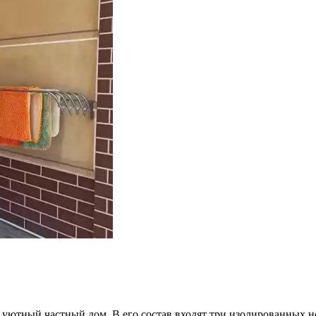
уютный частный дом. В его состав входят три изолированных н