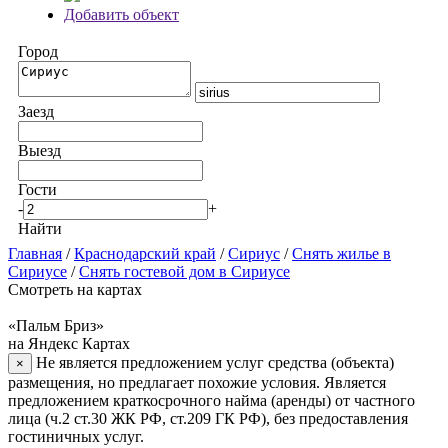
Добавить объект
Город
Заезд
Выезд
Гости
-
+
Найти
Главная
/
Краснодарский край
/
Сириус
/
Снять жилье в
Сириусе
/
Снять гостевой дом в Сириусе
Смотреть на картах
«Пальм Бриз»
на Яндекс Картах
Не является предложением услуг средства (объекта)
×
размещения, но предлагает похожие условия. Является
предложением краткосрочного найма (аренды) от частного
лица (ч.2 ст.30 ЖК РФ, ст.209 ГК РФ), без предоставления
гостиничных услуг.