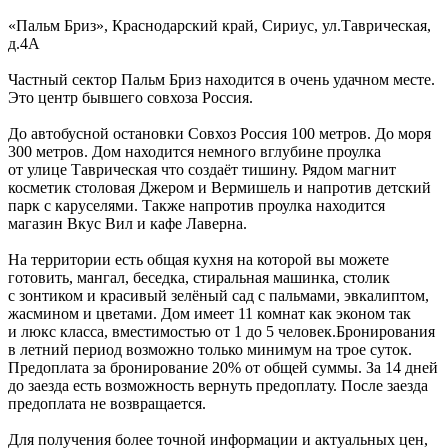
«Пальм Бриз»,
Краснодарский край
,
Сириус
,
ул.Таврическая,
д.4А
Частный сектор Пальм Бриз находится в очень удачном месте.
Это центр бывшего совхоза Россия.
До автобусной остановки Совхоз Россия 100 метров. До моря
300 метров. Дом находится немного вглубине проулка
от улице Таврическая что создаёт тишину. Рядом магнит
косметик столовая Джером и Вермишель и напротив детский
парк с каруселями. Также напротив проулка находится
магазин Вкус Вил и кафе Лаверна.
На территории есть общая кухня на которой вы можете
готовить, мангал, беседка, стиральная машинка, столик
с зонтиком и красивый зелёный сад с пальмами, эвкалиптом,
жасмином и цветами. Дом имеет 11 комнат как эконом так
и люкс класса, вместимостью от 1 до 5 человек.Бронирования
в летний период возможно только минимум на трое суток.
Предоплата за бронирование 20% от общей суммы. За 14 дней
до заезда есть возможность вернуть предоплату. После заезда
предоплата не возвращается.
Для получения более точной информации и актуальных цен,