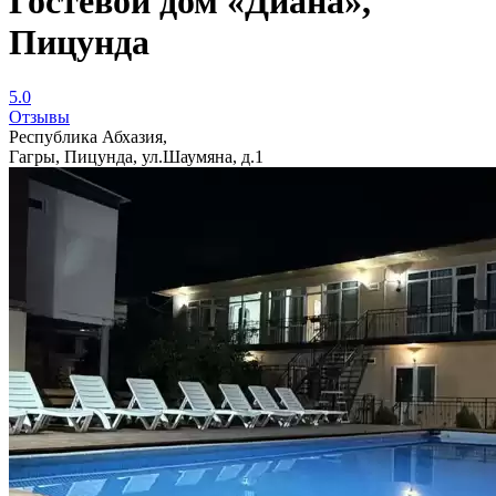
Гостевой дом «Диана»,
Пицунда
5.0
Отзывы
Республика Абхазия,
Гагры, Пицунда, ул.Шаумяна, д.1