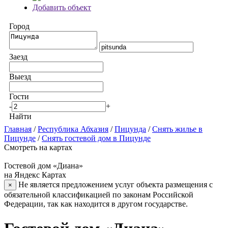
Добавить объект
Город
Заезд
Выезд
Гости
-
+
Найти
Главная
/
Республика Абхазия
/
Пицунда
/
Снять жилье в
Пицунде
/
Снять гостевой дом в Пицунде
Смотреть на картах
Гостевой дом «Диана»
на Яндекс Картах
Не является предложением услуг объекта размещения с
×
обязательной классификацией по законам Российской
Федерации, так как находится в другом государстве.