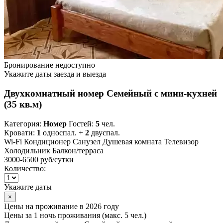
Бронирование недоступно
Укажите даты заезда и выезда
Двухкомнатный номер Семейный с мини-кухней
(35 кв.м)
Категория:
Номер
Гостей:
5
чел.
Кровати:
1
односпал. +
2
двуспал.
Wi-Fi
Кондиционер
Санузел
Душевая комната
Телевизор
Холодильник
Балкон/терраса
3000-6500 руб
/сутки
Количество:
Укажите даты
×
Цены на проживание в 2026 году
Цены за 1 ночь проживания (макс. 5 чел.)