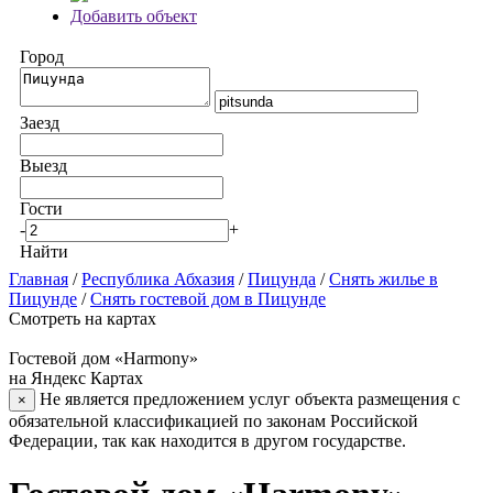
Добавить объект
Город
Заезд
Выезд
Гости
-
+
Найти
Главная
/
Республика Абхазия
/
Пицунда
/
Снять жилье в
Пицунде
/
Снять гостевой дом в Пицунде
Смотреть на картах
Гостевой дом «Harmony»
на Яндекс Картах
Не является предложением услуг объекта размещения с
×
обязательной классификацией по законам Российской
Федерации, так как находится в другом государстве.