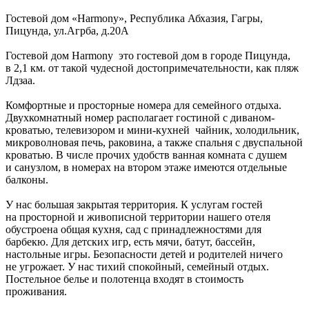
Гостевой дом «Harmony»,
Республика Абхазия
,
Гагры,
Пицунда
,
ул.Агрба, д.20А
Гостевой дом Harmony это гостевой дом в городе Пицунда,
в 2,1 км. от такой чудесной достопримечательности, как пляж
Лдзаа.
Комфортные и просторные номера для семейного отдыха.
Двухкомнатный номер располагает гостиной с диваном-
кроватью, телевизором и мини-кухней чайник, холодильник,
микроволновая печь, раковина, а также спальня с двуспальной
кроватью. В числе прочих удобств ванная комната с душем
и санузлом, в номерах на втором этаже имеются отдельные
балконы.
У нас большая закрытая территория. К услугам гостей
на просторной и живописной территории нашего отеля
обустроена общая кухня, сад с принадлежностями для
барбекю. Для детских игр, есть мячи, батут, бассейн,
настольные игры. Безопасности детей и родителей ничего
не угрожает. У нас тихий спокойный, семейный отдых.
Постельное белье и полотенца входят в стоимость
проживания.