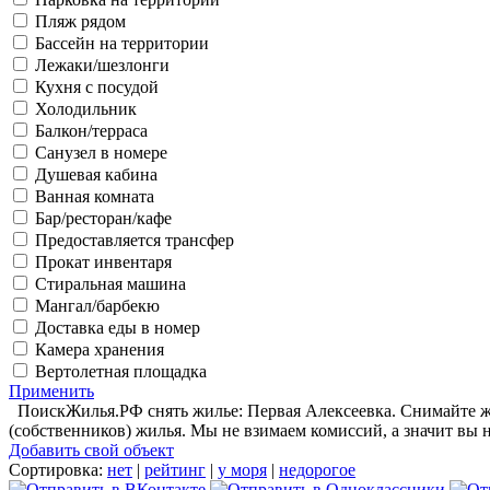
Пляж рядом
Бассейн на территории
Лежаки/шезлонги
Кухня с посудой
Холодильник
Балкон/терраса
Санузел в номере
Душевая кабина
Ванная комната
Бар/ресторан/кафе
Предоставляется трансфер
Прокат инвентаря
Стиральная машина
Мангал/барбекю
Доставка еды в номер
Камера хранения
Вертолетная площадка
Применить
ПоискЖилья.РФ снять жилье: Первая Алексеевка. Снимайте жи
(собственников) жилья. Мы не взимаем комиссий, а значит вы 
Добавить свой объект
Сортировка:
нет
|
рейтинг
|
у моря
|
недорогое