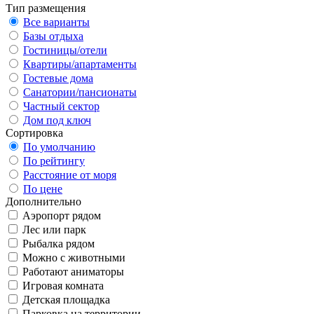
Тип размещения
Все варианты
Базы отдыха
Гостиницы/отели
Квартиры/апартаменты
Гостевые дома
Санатории/пансионаты
Частный сектор
Дом под ключ
Сортировка
По умолчанию
По рейтингу
Расстояние от моря
По цене
Дополнительно
Аэропорт рядом
Лес или парк
Рыбалка рядом
Можно с животными
Работают аниматоры
Игровая комната
Детская площадка
Парковка на территории