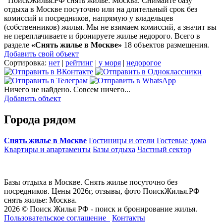
ПоискЖилья.РФ снять жилье: Москва. Снимайте базу
отдыха в Москве посуточно или на длительный срок без
комиссий и посредников, напрямую у владельцев
(собственников) жилья. Мы не взимаем комиссий, а значит вы
не переплачиваете и бронируете жилье недорого. Всего в
разделе
«Снять жилье в Москве»
18 объектов размещения
.
Добавить свой объект
Сортировка:
нет
|
рейтинг
|
у моря
|
недорогое
Ничего не найдено. Совсем ничего...
Добавить объект
Города рядом
Снять жилье в Москве
Гостиницы и отели
Гостевые дома
Квартиры и апартаменты
Базы отдыха
Частный сектор
Базы отдыха в Москве. Снять жилье посуточно без
посредников. Цены 2026г, отзывы, фото ПоискЖилья.РФ
снять жилье: Москва.
2026 © Поиск Жилья РФ - поиск и бронирование жилья.
Пользовательское соглашение
Контакты