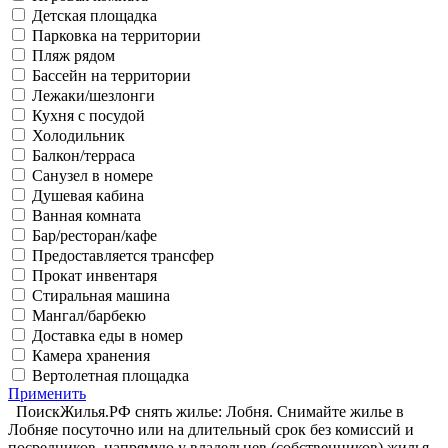
Детская площадка
Парковка на территории
Пляж рядом
Бассейн на территории
Лежаки/шезлонги
Кухня с посудой
Холодильник
Балкон/терраса
Санузел в номере
Душевая кабина
Ванная комната
Бар/ресторан/кафе
Предоставляется трансфер
Прокат инвентаря
Стиральная машина
Мангал/барбекю
Доставка еды в номер
Камера хранения
Вертолетная площадка
Применить
ПоискЖилья.РФ снять жилье: Лобня. Снимайте жилье в
Лобняе посуточно или на длительный срок без комиссий и
посредников, напрямую у владельцев (собственников) жилья.