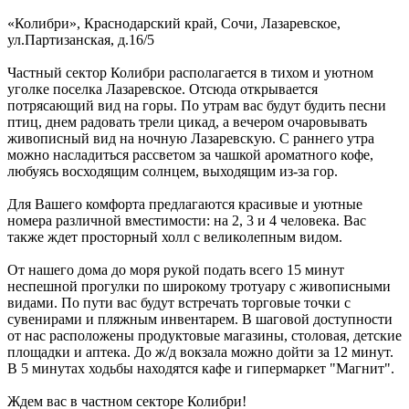
«Колибри»,
Краснодарский край
,
Сочи, Лазаревское
,
ул.Партизанская, д.16/5
Частный сектор Колибри располагается в тихом и уютном
уголке поселка Лазаревское. Отсюда открывается
потрясающий вид на горы. По утрам вас будут будить песни
птиц, днем радовать трели цикад, а вечером очаровывать
живописный вид на ночную Лазаревскую. С раннего утра
можно насладиться рассветом за чашкой ароматного кофе,
любуясь восходящим солнцем, выходящим из-за гор.
Для Вашего комфорта предлагаются красивые и уютные
номера различной вместимости: на 2, 3 и 4 человека. Вас
также ждет просторный холл с великолепным видом.
От нашего дома до моря рукой подать всего 15 минут
неспешной прогулки по широкому тротуару с живописными
видами. По пути вас будут встречать торговые точки с
сувенирами и пляжным инвентарем. В шаговой доступности
от нас расположены продуктовые магазины, столовая, детские
площадки и аптека. До ж/д вокзала можно дойти за 12 минут.
В 5 минутах ходьбы находятся кафе и гипермаркет "Магнит".
Ждем вас в частном секторе Колибри!