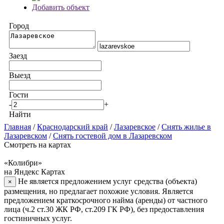
Добавить объект
Город
Заезд
Выезд
Гости
-
+
Найти
Главная
/
Краснодарский край
/
Лазаревское
/
Снять жилье в
Лазаревском
/
Снять гостевой дом в Лазаревском
Смотреть на картах
«Колибри»
на Яндекс Картах
Не является предложением услуг средства (объекта)
×
размещения, но предлагает похожие условия. Является
предложением краткосрочного найма (аренды) от частного
лица (ч.2 ст.30 ЖК РФ, ст.209 ГК РФ), без предоставления
гостиничных услуг.