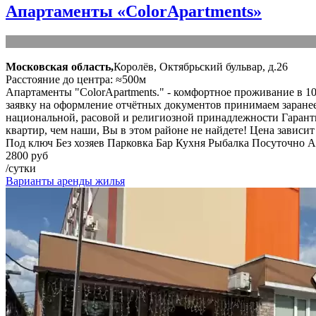
Апартаменты «ColorApartments»
Московская область,
Королёв, Октябрьский бульвар, д.26
Расстояние до центра: ≈500м
Апартаменты "ColorApartments." - комфортное проживание в 10
заявку на оформление отчётных документов принимаем заранее 
национальной, расовой и религиозной принадлежности Гаранти
квартир, чем наши, Вы в этом районе не найдете! Цена зависи
Под ключ
Без хозяев
Парковка
Бар
Кухня
Рыбалка
Посуточно
А
2800 руб
/сутки
Варианты аренды жилья