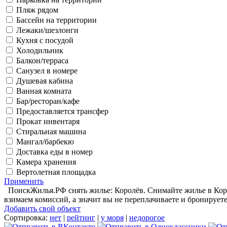
Пляж рядом
Бассейн на территории
Лежаки/шезлонги
Кухня с посудой
Холодильник
Балкон/терраса
Санузел в номере
Душевая кабина
Ванная комната
Бар/ресторан/кафе
Предоставляется трансфер
Прокат инвентаря
Стиральная машина
Мангал/барбекю
Доставка еды в номер
Камера хранения
Вертолетная площадка
Применить
ПоискЖилья.РФ снять жилье: Королёв. Снимайте жилье в Корол
взимаем комиссий, а значит вы не переплачиваете и бронируете
Добавить свой объект
Сортировка:
нет
|
рейтинг
|
у моря
|
недорогое