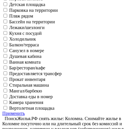
Детская площадка
Парковка на территории
Пляж рядом
Бассейн на территории
Лежаки/шезлонги
Кухня с посудой
Холодильник
Балкон/терраса
Санузел в номере
Душевая кабина
Ванная комната
Бар/ресторан/кафе
Предоставляется трансфер
Прокат инвентаря
Стиральная машина
Мангал/барбекю
Доставка еды в номер
Камера хранения
Вертолетная площадка
Применить
ПоискЖилья.РФ снять жилье: Коломна. Снимайте жилье в
Коломне посуточно или на длительный срок без комиссий и
посредников, напрямую у владельцев (собственников) жилья.